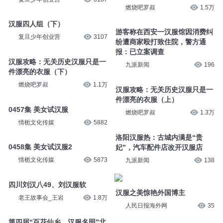
燃烧吧罗叔
1.5万
汉服四人组（下）
游客称在西安一汉服馆因消费纠
复旦少年创业营
3107
纷遭商家殴打致住院，警方通
报：已立案调查
汉服攻略：无关历史汉服只是一
九派新闻
196
件漂亮的衣服（下）
燃烧吧罗叔
1.1万
汉服攻略：无关历史汉服只是一
件漂亮的衣服（上）
0457集 美女试汉服
燃烧吧罗叔
1.3万
情栀文化传媒
5882
洛阳汉服热：古城内满是“贵
0458集 美女试汉服2
妃”，汽车配件店改开汉服店
情栀文化传媒
5873
九派新闻
138
四川刘汉八49、刘汉服软
汉服之美惊艳外国博主
老王故事会_王岩
1.8万
人民日报海外网
35
第四届“百花仙乡，汉服名园”北