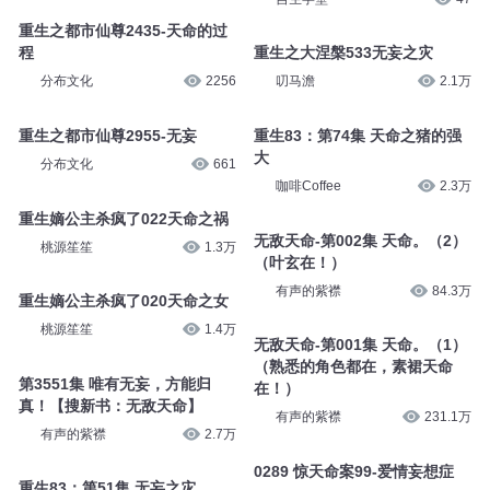
重生之都市仙尊2435-天命的过
程
重生之大涅槃533无妄之灾
分布文化
2256
叨马澹
2.1万
重生之都市仙尊2955-无妄
重生83：第74集 天命之猪的强
大
分布文化
661
咖啡Coffee
2.3万
重生嫡公主杀疯了022天命之祸
无敌天命-第002集 天命。（2）
桃源笙笙
1.3万
（叶玄在！）
有声的紫襟
84.3万
重生嫡公主杀疯了020天命之女
桃源笙笙
1.4万
无敌天命-第001集 天命。（1）
（熟悉的角色都在，素裙天命
第3551集 唯有无妄，方能归
在！）
真！【搜新书：无敌天命】
有声的紫襟
231.1万
有声的紫襟
2.7万
0289 惊天命案99-爱情妄想症
重生83：第51集 无妄之灾