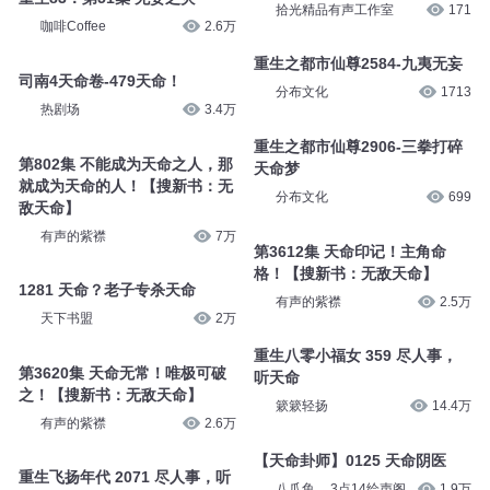
拾光精品有声工作室
171
咖啡Coffee
2.6万
重生之都市仙尊2584-九夷无妄
司南4天命卷-479天命！
分布文化
1713
热剧场
3.4万
重生之都市仙尊2906-三拳打碎
第802集 不能成为天命之人，那
天命梦
就成为天命的人！【搜新书：无
分布文化
699
敌天命】
有声的紫襟
7万
第3612集 天命印记！主角命
格！【搜新书：无敌天命】
1281 天命？老子专杀天命
有声的紫襟
2.5万
天下书盟
2万
重生八零小福女 359 尽人事，
第3620集 天命无常！唯极可破
听天命
之！【搜新书：无敌天命】
簌簌轻扬
14.4万
有声的紫襟
2.6万
【天命卦师】0125 天命阴医
重生飞扬年代 2071 尽人事，听
八爪鱼__3点14绘声阁
1.9万