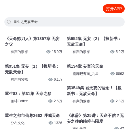
打开APP
重生之无妄天命
《天命赊刀人》第1357章 无妄
第952集 无妄（2）【搜新书：
之灾
无敌天命】
有声的紫襟
15.9万
有声的紫襟
5.9万
第951集 无妄（1）【搜新书：
第134章 妄言论天命
无敌天命】
剧舞吧鬼面_九星
8062
有声的紫襟
6.1万
第3549集 君无妄的理念！【搜
重生83：第61集 天命之猪
新书：无敌天命】
咖啡Coffee
2.5万
有声的紫襟
2.8万
重生之都市仙尊2662-呼喊天命
《彖辞》第25讲：天命不佑？无
妄之往的纯粹与限度
分布文化
1326
吉生学堂
47