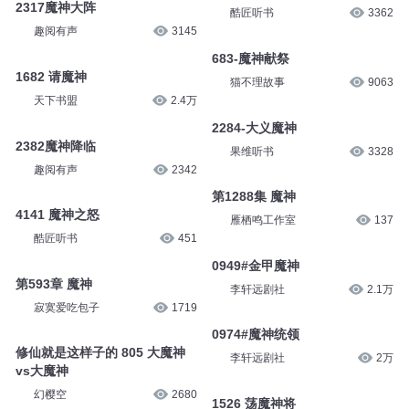
2317魔神大阵
酷匠听书
3362
趣阅有声
3145
683-魔神献祭
1682 请魔神
猫不理故事
9063
天下书盟
2.4万
2284-大义魔神
2382魔神降临
果维听书
3328
趣阅有声
2342
第1288集 魔神
4141 魔神之怒
雁栖鸣工作室
137
酷匠听书
451
0949#金甲魔神
第593章 魔神
李轩远剧社
2.1万
寂寞爱吃包子
1719
0974#魔神统领
修仙就是这样子的 805 大魔神
李轩远剧社
2万
vs大魔神
幻樱空
2680
1526 荡魔神将