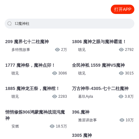
打开APP
12魔神柱
209 魔界七十二柱魔神
1806 魔神之眼与魔神霸道！
多特熊故事
2万
聴见
2792
1777 魔神祭，魔神点卯！
全民神衹 1559 魔神VS魔神
聴见
3086
聴见
3015
1885 魔神龙王祭，魔神棺！
万古神帝-4305-七十二柱魔神
聴见
2283
暮玖Ayla
3.8万
悄悄修炼906鸿蒙魔神战混沌魔
396.魔神
神
雅居讲故事
10万
安燃
18.5万
3305 魔神