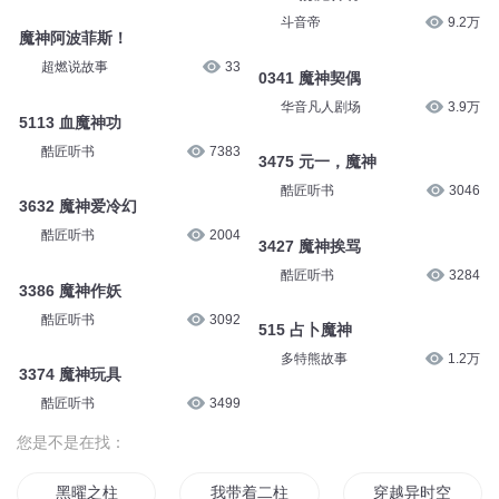
斗音帝
9.2万
魔神阿波菲斯！
超燃说故事
33
0341 魔神契偶
华音凡人剧场
3.9万
5113 血魔神功
酷匠听书
7383
3475 元一，魔神
酷匠听书
3046
3632 魔神爱冷幻
酷匠听书
2004
3427 魔神挨骂
酷匠听书
3284
3386 魔神作妖
酷匠听书
3092
515 占卜魔神
多特熊故事
1.2万
3374 魔神玩具
酷匠听书
3499
您是不是在找：
黑曜之柱
我带着二柱子穿越
穿越异时空之12