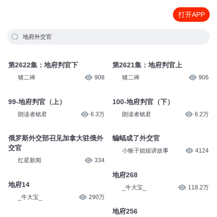
打开APP
地府外交官
第2622集：地府判官下
第2621集：地府判官上
猪二禅
908
猪二禅
906
99-地府判官（上）
100-地府判官（下）
朗读者铭君
6.3万
朗读者铭君
6.2万
俄罗斯外交部召见加拿大驻俄外
蝙蝠成了外交官
交官
小猴子姐姐讲故事
4124
红星新闻
334
地府268
地府14
_牛大宝_
118.2万
_牛大宝_
290万
地府256