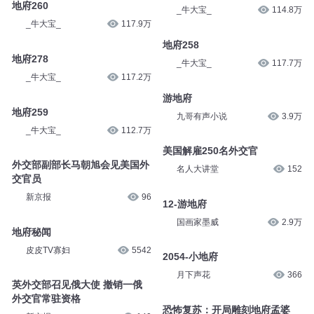
地府260
_牛大宝_
114.8万
_牛大宝_
117.9万
地府258
地府278
_牛大宝_
117.7万
_牛大宝_
117.2万
游地府
地府259
九哥有声小说
3.9万
_牛大宝_
112.7万
美国解雇250名外交官
外交部副部长马朝旭会见美国外
名人大讲堂
152
交官员
新京报
96
12-游地府
国画家墨威
2.9万
地府秘闻
皮皮TV寡妇
5542
2054-小地府
月下声花
366
英外交部召见俄大使 撤销一俄
外交官常驻资格
恐怖复苏：开局雕刻地府孟婆