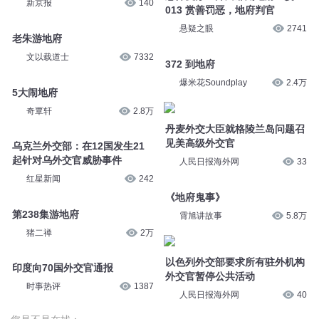
新京报
140
013 赏善罚恶，地府判官
悬疑之眼
2741
老朱游地府
文以载道士
7332
372 到地府
爆米花Soundplay
2.4万
5大闹地府
奇覃轩
2.8万
丹麦外交大臣就格陵兰岛问题召
见美高级外交官
乌克兰外交部：在12国发生21
起针对乌外交官威胁事件
人民日报海外网
33
红星新闻
242
《地府鬼事》
第238集游地府
霄旭讲故事
5.8万
猪二禅
2万
以色列外交部要求所有驻外机构
印度向70国外交官通报
外交官暂停公共活动
时事热评
1387
人民日报海外网
40