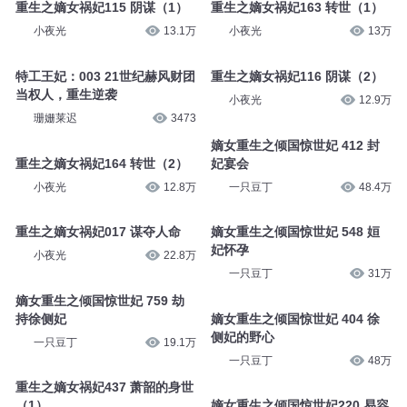
重生之嫡女祸妃115 阴谋（1）
重生之嫡女祸妃163 转世（1）
小夜光
13.1万
小夜光
13万
特工王妃：003 21世纪赫风财团
重生之嫡女祸妃116 阴谋（2）
当权人，重生逆袭
小夜光
12.9万
珊姗莱迟
3473
嫡女重生之倾国惊世妃 412 封
重生之嫡女祸妃164 转世（2）
妃宴会
小夜光
12.8万
一只豆丁
48.4万
重生之嫡女祸妃017 谋夺人命
嫡女重生之倾国惊世妃 548 姮
妃怀孕
小夜光
22.8万
一只豆丁
31万
嫡女重生之倾国惊世妃 759 劫
持徐侧妃
嫡女重生之倾国惊世妃 404 徐
侧妃的野心
一只豆丁
19.1万
一只豆丁
48万
重生之嫡女祸妃437 萧韶的身世
（1）
嫡女重生之倾国惊世妃220 易容