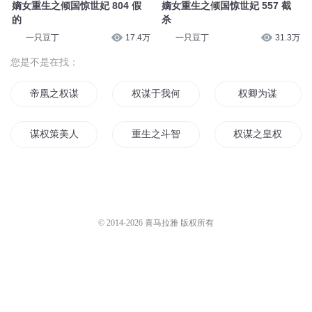
嫡女重生之倾国惊世妃 804 假
嫡女重生之倾国惊世妃 557 截
的
杀
一只豆丁
17.4万
一只豆丁
31.3万
您是不是在找：
帝凰之权谋天下
权谋于我何意
权卿为谋
谋权策美人江山
重生之斗智权谋
权谋之皇权至上
嫡女权谋之最强世子妃
权道同谋
权相谋妻
三国之谋权霸主
重生之凰权谋嫁
权谋三生
© 2014-
2026
喜马拉雅 版权所有
手到擒来权少谋爱腹黑妻
宫廷之权谋天下
掌中权之谋一世荣
权谋大明
权谋列传
凰谋凤权