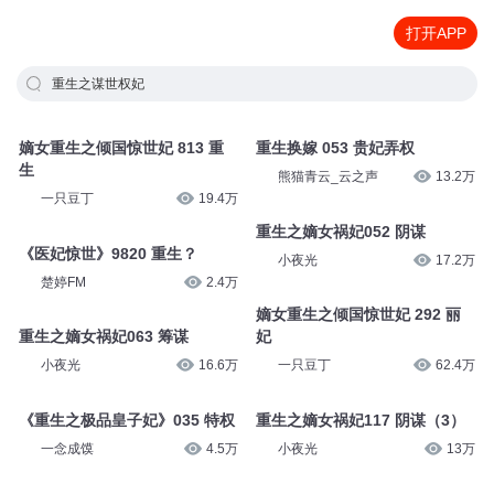
打开APP
重生之谋世权妃
嫡女重生之倾国惊世妃 813 重
重生换嫁 053 贵妃弄权
生
熊猫青云_云之声
13.2万
一只豆丁
19.4万
重生之嫡女祸妃052 阴谋
《医妃惊世》9820 重生？
小夜光
17.2万
楚婷FM
2.4万
嫡女重生之倾国惊世妃 292 丽
重生之嫡女祸妃063 筹谋
妃
小夜光
16.6万
一只豆丁
62.4万
《重生之极品皇子妃》035 特权
重生之嫡女祸妃117 阴谋（3）
一念成馍
4.5万
小夜光
13万