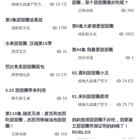
甜圈，那个甜甜圈最好吃呢？
植物大战僵尸官方频
25.7万
道
正映动画
260
第3集甜甜圈追逐战
第8集大家都爱甜甜圈
戏影联文化
1798
戏影联文化
2653
水果甜甜圈_沃福第15季
第44集 我最爱甜甜圈
悠优宝贝
31
杰外动漫
1
芭比售卖甜甜圈面包
92.遇到甜甜圈小丑
胖胖猫玩具
15.2万
植物大战僵尸官方频
24.8万
道
3.23 甜甜圈带来利润
91.来到甜甜圈星球
聊天群王者
53
植物大战僵尸官方频
25.7万
道
第110集.搞笑兄弟：麦克和杰西
吃甜甜圈，杰西用辣椒油泡甜甜
妈妈觉得甜甜圈不好吃，我要建
圈！
立甜甜圈帝国证明妈妈错了！
ROBLOX
正映动画
153