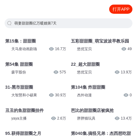
打开APP
萌妻甜甜圈亿万暖婚第7天
第15集：甜甜圈
五彩甜甜圈_萌宝波波早教乐园
天马座动画剧场
16.7万
悠优宝贝
49
第54集 甜甜圈
22_超大甜甜圈
森宇股份
575
悠优宝贝
13.9万
31-黑市甜甜圈
第104集 炸甜甜圈
大智慧和小硕果
30.9万
杰外动漫
0
丑丑的鱼甜甜圈挂件
芭比的甜甜圈店被疯抢
yaya主播
2.6万
胖胖猫玩具
13.4万
95.获得甜甜圈之月
第040集.搞怪兄弟：杰西想吃甜