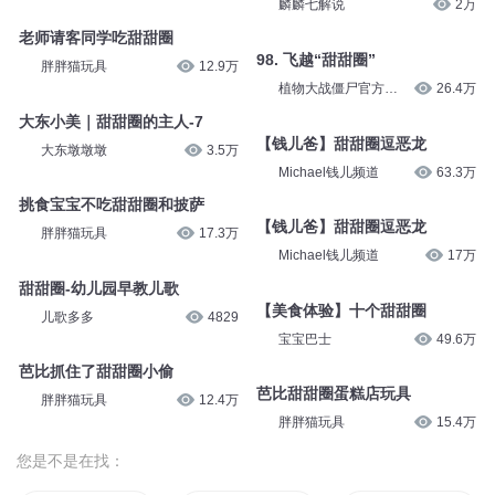
麟麟七解说
2万
老师请客同学吃甜甜圈
98. 飞越“甜甜圈”
胖胖猫玩具
12.9万
植物大战僵尸官方频
26.4万
道
大东小美｜甜甜圈的主人-7
【钱儿爸】甜甜圈逗恶龙
大东墩墩墩
3.5万
Michael钱儿频道
63.3万
挑食宝宝不吃甜甜圈和披萨
【钱儿爸】甜甜圈逗恶龙
胖胖猫玩具
17.3万
Michael钱儿频道
17万
甜甜圈-幼儿园早教儿歌
【美食体验】十个甜甜圈
儿歌多多
4829
宝宝巴士
49.6万
芭比抓住了甜甜圈小偷
芭比甜甜圈蛋糕店玩具
胖胖猫玩具
12.4万
胖胖猫玩具
15.4万
您是不是在找：