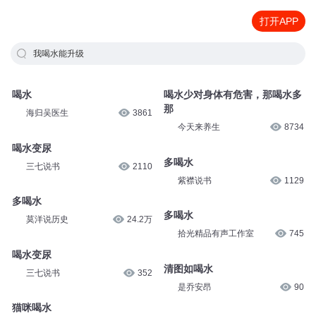
打开APP
我喝水能升级
喝水
喝水少对身体有危害，那喝水多
那
海归吴医生
3861
今天来养生
8734
喝水变尿
多喝水
三七说书
2110
紫襟说书
1129
多喝水
多喝水
莫洋说历史
24.2万
拾光精品有声工作室
745
喝水变尿
清图如喝水
三七说书
352
是乔安昂
90
猫咪喝水