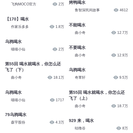
烤鸭喝水
飞狗MOCO官方
2万
鲁智深民间故事
4612
【170】喝水
不能喝水
作家乐多多
1.8万
曲小奇
12.7万
乌鸦喝水
不要喝水
喵喵小仙
2万
曲小奇
12.9万
第55回 喝水就喝水，你怎么还
飞了（下）
乌鸦喝水
曲小奇
18.1万
奇覃轩
9.5万
乌鸦喝水
第55回 喝水就喝水，你怎么还
飞了（上）
喵喵小仙
1717
曲小奇
18.7万
79乌鸦喝水
929 来，喝水
森宇股份
4.3万
咕噜谷
8万