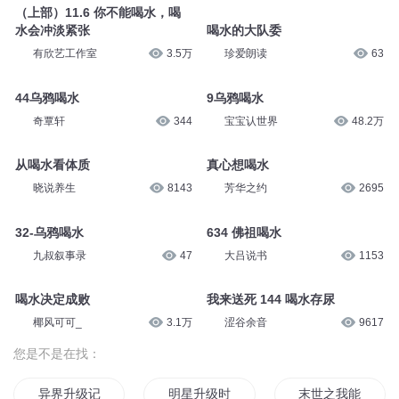
（上部）11.6 你不能喝水，喝
水会冲淡紧张
喝水的大队委
有欣艺工作室
3.5万
珍爱朗读
63
44乌鸦喝水
9乌鸦喝水
奇覃轩
344
宝宝认世界
48.2万
从喝水看体质
真心想喝水
晓说养生
8143
芳华之约
2695
32-乌鸦喝水
634 佛祖喝水
九叔叙事录
47
大吕说书
1153
喝水决定成败
我来送死 144 喝水存尿
椰风可可_
3.1万
涩谷余音
9617
您是不是在找：
异界升级记
明星升级时代
末世之我能升级