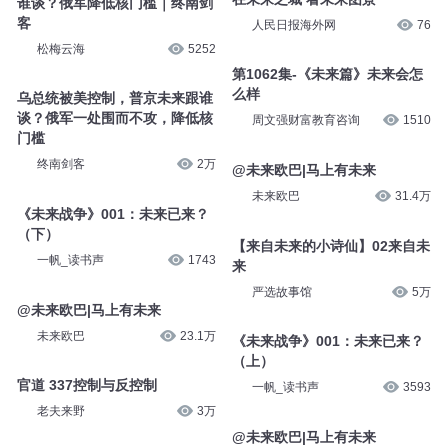
谁谈？俄军降低核门槛｜终南剑
客
人民日报海外网
76
松梅云海
5252
第1062集-《未来篇》未来会怎
么样
乌总统被美控制，普京未来跟谁
谈？俄军一处围而不攻，降低核
周文强财富教育咨询
1510
门槛
终南剑客
2万
@未来欧巴|马上有未来
未来欧巴
31.4万
《未来战争》001：未来已来？
（下）
【来自未来的小诗仙】02来自未
一帆_读书声
1743
来
严选故事馆
5万
@未来欧巴|马上有未来
未来欧巴
23.1万
《未来战争》001：未来已来？
（上）
官道 337控制与反控制
一帆_读书声
3593
老夫来野
3万
@未来欧巴|马上有未来