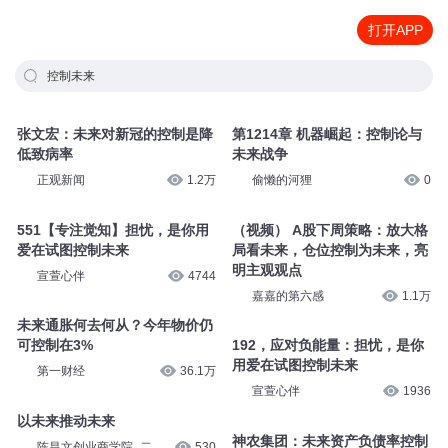
打开APP
控制未来
张文宏：未来对新冠的控制是降
第1214章 机器崛起：控制论与
低致病率
未来战争
正观新闻
1.2万
偷懒的河狸
0
551【专注觉知】担忧，是你用
（视频） A股下周策略：放大格
爱在试图控制未来
局看未来，仓位控制为未来，亮
明主观观点
宣萱心伴
4744
嘉嘉的第六感
1.1万
未来通胀何去何从？今年物价仍
可控制在3%
192，应对负能量：担忧，是你
用爱在试图控制未来
第一财经
36.1万
宣萱心伴
1936
以未来推动未来
神农集团：未来资产负债率控制
陈昌文创业商学院_二
530