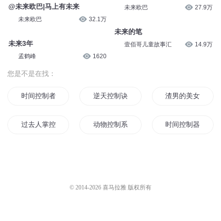
@未来欧巴|马上有未来
未来欧巴
27.9万
未来欧巴
32.1万
未来的笔
未来3年
壹佰哥儿童故事汇
14.9万
孟鹤峰
1620
您是不是在找：
时间控制者
逆天控制诀
渣男的美女控制系
过去人掌控未来
动物控制系统
时间控制器
海贼王之控制
穿越控制台
光晕控制
火影之绝对控制
伟大的元素控制师
思想的控制
© 2014-
2026
喜马拉雅 版权所有
我可以控制时间
光元素控制者
智能控制者