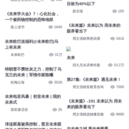
目标为40%以下
新京报
105
《未来学大会》7：心化社会，
一个被药物控制的恐怖地狱
《未来篇》未来以为 用未来的
路上读书
1640
眼界看当下
周文强财商密训课
3416
未来欧巴送福利@未来欧巴|马
上有未来
未来欧巴
31万
未来
四九无名讲奥特曼
10.2万
特朗普不费吹灰之力，控制了乌
克兰的未来｜军情作家陈曦
第27集-《未来篇》遇见未来！
松梅云海
3028
周文强财富教育咨询
7000
未来电音风暴｜初音未来 | 我的
《未来篇》-191 未来以为 用未
未来式
来的眼界看当下
茉莉童话语
35
周文强精选独播音频
9990
泽连斯基被美控制，普京未来跟
在未来之城 看未来图景