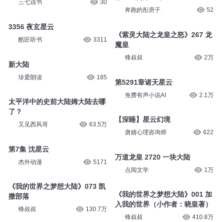
三七说书
30
奔跑的彤房子
52
3356 夜玄星云
《紫灵大陆之龙皇之怒》267 龙
酷匠听书
3311
魔皇
锋叔叔
2万
新大陆
珍爱朗读
185
第5291章诸天星云
免费有声小说AI
2.1万
太平洋中的史前大陆姆大陆去哪
了？
【深睡】星云幻境
又见西风哥
63.5万
唐婧心理咨询师
622
第7集 沈星云
万道龙皇 2720 一块大陆
杰外动漫
5171
点阅文学
1万
《我的世界之梦想大陆》073 凯
《我的世界之梦想大陆》001 加
撒部落
入我的世界（小作者：晓皇著）
锋叔叔
130.7万
锋叔叔
410.8万