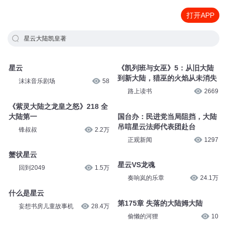
打开APP
星云大陆凯皇著
星云
《凯列班与女巫》5：从旧大陆
到新大陆，猎巫的火焰从未消失
沫沫音乐剧场
58
路上读书
2669
《紫灵大陆之龙皇之怒》218 全
大陆第一
国台办：民进党当局阻挡，大陆
吊唁星云法师代表团赴台
锋叔叔
2.2万
正观新闻
1297
蟹状星云
星云VS龙魂
回到2049
1.5万
奏响岚的乐章
24.1万
什么是星云
第175章 失落的大陆姆大陆
妄想书房儿童故事机
28.4万
偷懒的河狸
10