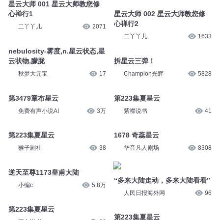
星云大师 001 星云大师教您修
心禅行1
星云大师 002 星云大师教您修
心禅行2
二丫丫儿
2071
二丫丫儿
1633
nebulosity-雾度,n.星云状态,星
云状物,朦胧
拆星云三弹！
秋梦大元宝
17
Champion光辉
5828
第3479章布星云
第223集夏星云
免费有声小说AI
3万
紫襟说书
41
第223集夏星云
1678 奇蕊星云
猴子剧社
38
华音凡人剧场
8308
逆天至尊1173皇甫大陆
“多来大陆走动，多来大陆看看”
小编c
5.8万
人民日报海外网
96
第223集夏星云
第223集夏星云