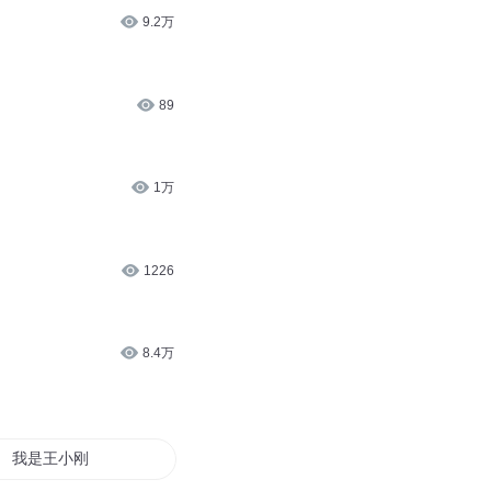
8820
2.4万
9.2万
89
1万