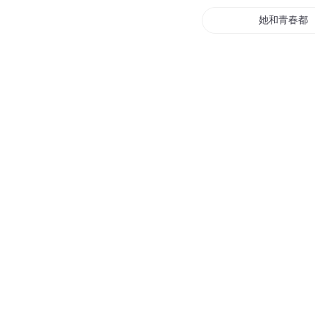
隆润国学
斗破之无上之境 2659 
刘大颂
您是不是在找：
生物刚异能
她和青春都
游戏才刚刚
刚好我要爱
假如爱情刚