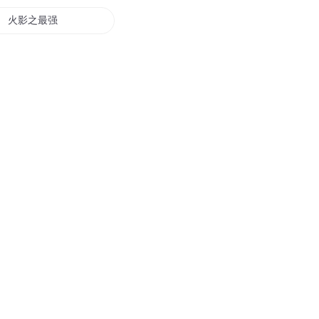
1226
8.4万
我是王小刚
火影之最强小金刚
末日金刚
山海金刚
那年夏天你刚好来过