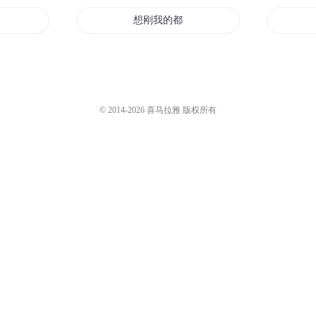
105
品读四大名著
九阳天尊
1554 唯一的九阳
1.3万
斗音帝
的女主你见过吗
有一种爱情刚刚好
刚好
想刚我的都被我刚了
开始
刚刚好的我们
上你
万古第一刚
© 2014-
2026
喜马拉雅 版权所有
刚好
相爱时时光刚刚好