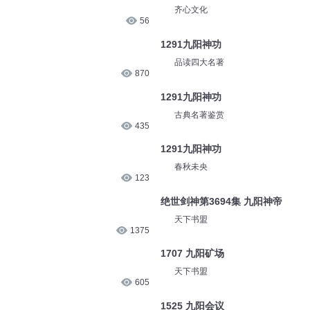
665
齐心文化
91九阳神功
56
齐心文化
1291九阳神功
870
品读四大名著
1291九阳神功
435
古典名著鉴赏
1291九阳神功
123
春秋未央
绝世剑神第3694集 九阳神帝