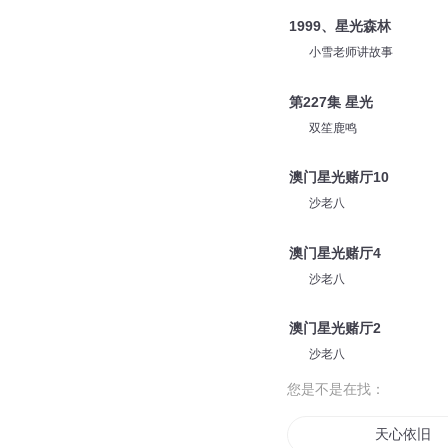
1999、星光森林
小雪老师讲故事
第227集 星光
双笙鹿鸣
澳门星光赌厅10
沙老八
澳门星光赌厅4
沙老八
澳门星光赌厅2
沙老八
您是不是在找：
天心依旧