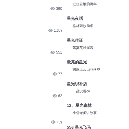
过往云烟的流年
390
星光夜话
格林强效助眠
1.6万
星光作证
落寞英雄遲暮
551
最亮的星光
踟蹰上云山花落谷
77
星光织补店.
一品沉香cv
62
12、星光森林
小雪老师讲故事
1万
556 星光飞马