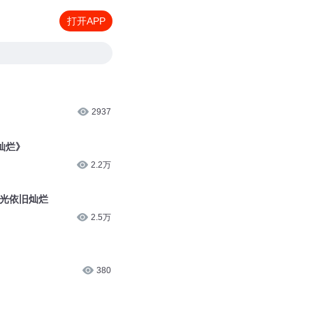
打开APP
2937
灿烂》
2.2万
星光依旧灿烂
2.5万
380