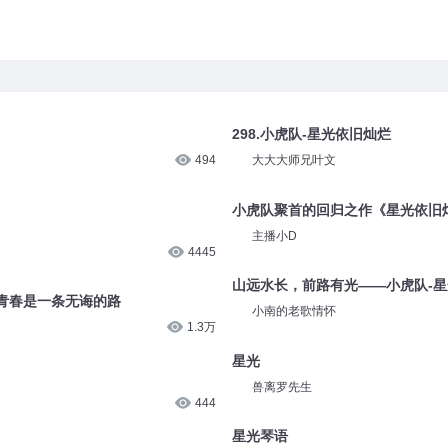
298.小虎队-星光依旧灿烂
494
大大大师兄叶文
小虎队聚首的回归之作《星光依旧
主播小D
4445
山远水长，前路有光——小虎队-
青春是一条无诲的路
小南的老歌情怀
1.3万
星光
兽离罗先生
444
星光琴语