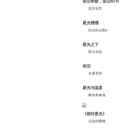
依旧带妹，依旧NTR
是乔安昂
星光熠熠
怕冷的企鹅e
星光之下
野马书馆
依旧
水墨琴香
星光与温柔
舞动青春魂
《相对星光》
活泼的狒狒