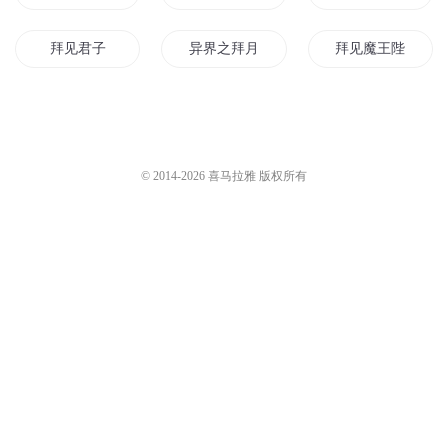
拜见君子
异界之拜月神教
拜见魔王陛下
穿越之拜金王妃
拜见大都督
拜见界主大人
哪路神仙在拜我
拜见神龙大人
拜见公子
© 2014-
2026
喜马拉雅 版权所有
拜见老仙师
万灵朝拜
拜见大魔王
霸宠拜金妻
拜见魔主大人
成魔拜君
异界之拜见女王大人
拜年剑圣