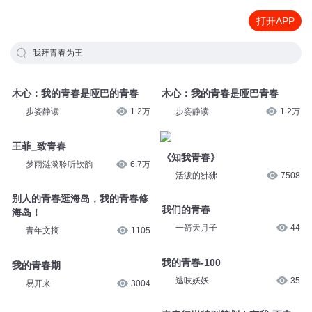
打开APP
我拜青春为王
木心：我的青春是哑巴的青春
木心：我的青春是哑巴青春
步姿静读
1.2万
步姿静读
1.2万
王菲_致青春
《知我青春》
梦雨涟漪聆听歆韵
6.7万
活泼的狒狒
7508
别人的青春逛海岛，我的青春修
我们的青春
海岛！
一箭天月子
44
青年文摘
1105
我的青春-100
我的青春期
逃吱妖妖
35
易开来
3004