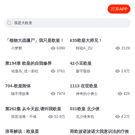
打开APP
我是大欧皇
「植物大战僵尸」我只是欧皇！
635欧皇大师兄！
小梦辉
6390
阿祖A_ZU
2129
第194章 欧皇的自我修养
42小豆欧皇
动漫岛_优一剧社
3761
森宇股份
2.8万
704-欧皇附体
1113 在世欧皇
猫不理故事
7974
神奇的小勇士
425
第262集 从今天起,请叫我欧皇
031欧皇 北少侠
悦音涟漪丶不倾
52.9万
北少侠来也
4.2万
浪哥解说：欧皇蛋
荷欧波诺波诺大我意识法的疗效