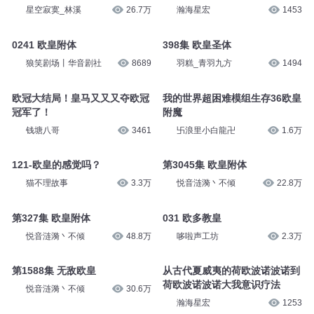
星空寂寞_林溪
26.7万
瀚海星宏
1453
0241 欧皇附体
398集 欧皇圣体
狼笑剧场丨华音剧社
8689
羽糕_青羽九方
1494
欧冠大结局！皇马又又又夺欧冠
我的世界超困难模组生存36欧皇
冠军了！
附魔
钱塘八哥
3461
卐浪里小白龍卍
1.6万
121-欧皇的感觉吗？
第3045集 欧皇附体
猫不理故事
3.3万
悦音涟漪丶不倾
22.8万
第327集 欧皇附体
031 欧多教皇
悦音涟漪丶不倾
48.8万
哆啦声工坊
2.3万
第1588集 无敌欧皇
从古代夏威夷的荷欧波诺波诺到
荷欧波诺波诺大我意识疗法
悦音涟漪丶不倾
30.6万
瀚海星宏
1253