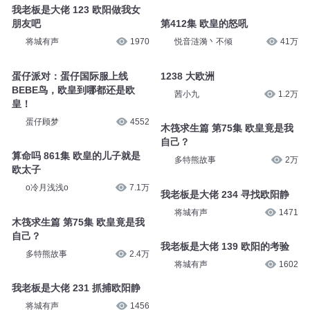
我老板是大佬 123 欧阳做我女
朋友吧
第412集 欧皇的怒吼
将城有声
1970
悦音涟漪丶不倾
41万
蛋仔派对：蛋仔国际服上线
1238 大欧洲
BEBE鸟，欧皇到哪都还是欧
茜小九
1.2万
皇！
蛋仔顾梦
4552
木筏求生篇 第75集 欧皇竟是我
自己？
算命吗 861集 欧皇的儿子就是
多特熊故事
2万
欧太子
o冷月浅浅o
7.1万
我老板是大佬 234 寻找欧阳静
将城有声
1471
木筏求生篇 第75集 欧皇竟是我
自己？
我老板是大佬 139 欧阳的考验
多特熊故事
2.4万
将城有声
1602
我老板是大佬 231 抓捕欧阳静
将城有声
1456