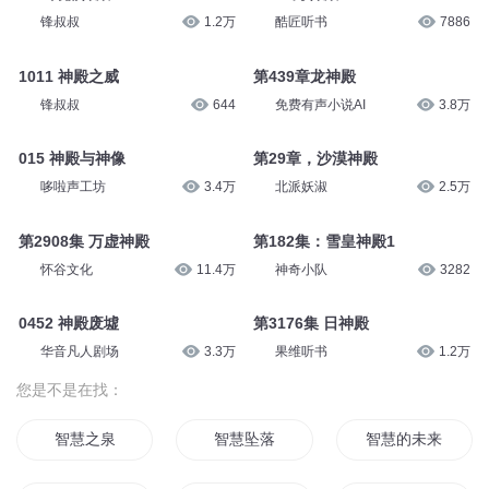
锋叔叔
1.2万
酷匠听书
7886
1011 神殿之威
第439章龙神殿
锋叔叔
644
免费有声小说AI
3.8万
015 神殿与神像
第29章，沙漠神殿
哆啦声工坊
3.4万
北派妖淑
2.5万
第2908集 万虚神殿
第182集：雪皇神殿1
怀谷文化
11.4万
神奇小队
3282
0452 神殿废墟
第3176集 日神殿
华音凡人剧场
3.3万
果维听书
1.2万
您是不是在找：
智慧之泉
智慧坠落
智慧的未来