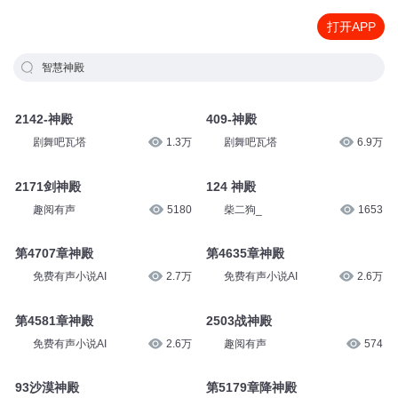
打开APP
智慧神殿
2142-神殿
409-神殿
剧舞吧瓦塔
1.3万
剧舞吧瓦塔
6.9万
2171剑神殿
124 神殿
趣阅有声
5180
柴二狗_
1653
第4707章神殿
第4635章神殿
免费有声小说AI
2.7万
免费有声小说AI
2.6万
第4581章神殿
2503战神殿
免费有声小说AI
2.6万
趣阅有声
574
93沙漠神殿
第5179章降神殿