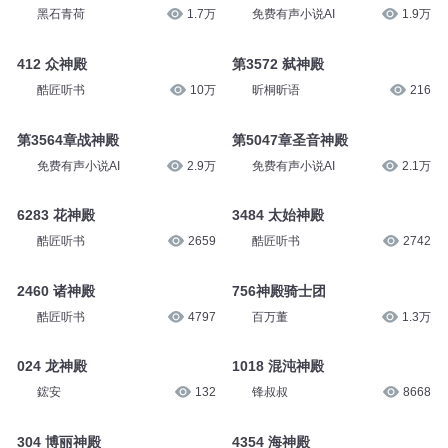
黑石青荷
1.7万
免费有声小说AI
1.9万
412 众神殿
第3572 弑神殿
酷匠听书
10万
昕桐昕语
216
第3564章战神殿
第5047章圣音神殿
免费有声小说AI
2.9万
免费有声小说AI
2.1万
6283 花神殿
3484 太始神殿
酷匠听书
2659
酷匠听书
2742
2460 诸神殿
756神殿骑士团
酷匠听书
4797
百万董
1.3万
024 龙神殿
1018 混沌神殿
鋐安
132
锋叔叔
8668
304 博丽神殿
4354 海神殿