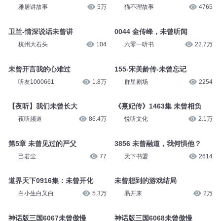
雅居讲故事
5万
猫不理故事
4765
卫兰-情深说话未曾讲
0044 金传峰，未曾听闻
杭州大石头
104
六零一听书
22.7万
未曾开言我的心难过
155-宋美龄传-未曾忘记
听友1000661
1.8万
群星剧场
2254
【夜听】我们未曾长大
《熹妃传》1463集 未曾相负
夜听频道
86.4万
悦听文化
2.1万
第5章 未曾见过的严父
3856 未曾融道，我何惧他？
己若尘
77
天下书盟
2614
道界天下0916集：未曾开化
未曾想到的游戏结局
白小生白又白
5.3万
易开来
2万
神话版三国6067未曾傲慢
神话版三国6068未曾傲慢