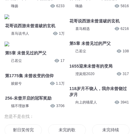
嗨扬
6233
嗨扬
5816
花哥说西游未曾道破的玄机
花哥说西游未曾道破的玄机
喜马精选
6216
喜马说书人
1万
第5章 未曾见过的严父
己若尘
108
第5章 未曾见过的严父
己若尘
17
1655迎来未曾有的变局
澄岚馆2020
317
第1775集 未曾改变的信仰
姣姣兮
1.1万
118岁月不饶人，我亦未曾饶过
岁月
256-未曾开启的冠军奖励
向上的喵星人
3941
猫不理故事
3706
您是不是在找：
射日笑传完结版
未完的歌
未完待续