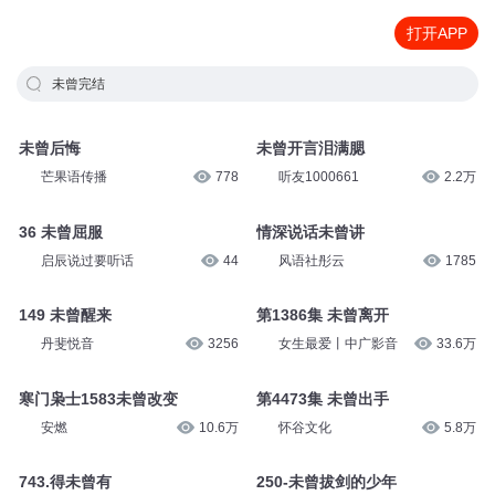
打开APP
未曾完结
未曾后悔
未曾开言泪满腮
芒果语传播
778
听友1000661
2.2万
36 未曾屈服
情深说话未曾讲
启辰说过要听话
44
风语社彤云
1785
149 未曾醒来
第1386集 未曾离开
丹斐悦音
3256
女生最爱丨中广影音
33.6万
寒门枭士1583未曾改变
第4473集 未曾出手
安燃
10.6万
怀谷文化
5.8万
743.得未曾有
250-未曾拔剑的少年