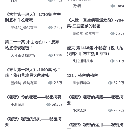
妖魔鬼怪丶老道
2.8万
萧山有墨
2.6万
我的末世基地车737-秘密(订
阅，点赞，评论哟)
末世生存45-46（人性的险恶&
研究所的秘密）
何其
7.1万
蛋s蛋
1884
《末世第一狠人》-1710集 空中
到底有什么秘密
《末世：重生病毒爆发前》-704
集-江波隐藏的秘密
墨嫣然_嫣然有声
2.4万
墨嫣然_嫣然有声
3.7万
第二十一案 末世地铁06：废弃
站点惊现秘密！
虎夫 第1468集 小秘密（搜《九
狼图》听末世热血都市）
天马座动画剧场
6339
头陀渊讲故事
8.1万
《末世第一狠人》-1640集 你目
睹了我们营地最大的秘密
131：秘密的秘密
墨嫣然_嫣然有声
2.6万
旭岽叨科学
62.9万