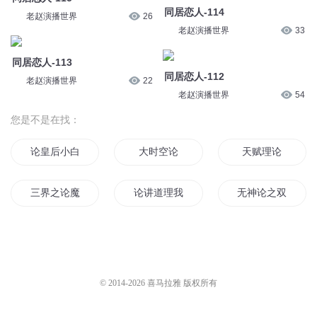
同居恋人-114
老赵演播世界
26
老赵演播世界
33
同居恋人-113
同居恋人-112
老赵演播世界
22
老赵演播世界
54
您是不是在找：
论皇后小白的成长
大时空论
天赋理论
三界之论魔
论讲道理我最狠
无神论之双修
神论天下之传说
万物天演论
地书天论
无神论者
三界论道
大评论家
© 2014-
2026
喜马拉雅 版权所有
异界论语
归元论道
论如何整理国家