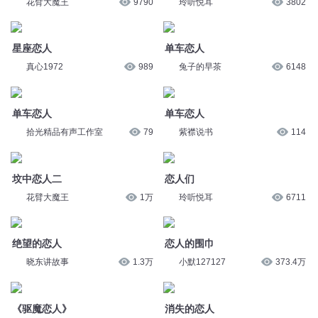
花臂大魔王
9790
玲听悦耳
3802
星座恋人
单车恋人
真心1972
989
兔子的早茶
6148
单车恋人
单车恋人
拾光精品有声工作室
79
紫襟说书
114
坟中恋人二
恋人们
花臂大魔王
1万
玲听悦耳
6711
绝望的恋人
恋人的围巾
晓东讲故事
1.3万
小默127127
373.4万
《驱魔恋人》
消失的恋人