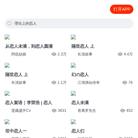
打开APP
理论上的恋人
从恋人未满，到恋人圆满
隔世恋人 上
阿痣姑娘
2.3万
长清故事
4.4万
隔世恋人 上
幻の恋人
长清故事
1.1万
江湖酒仙传奇
76
恋人絮语｜李荣浩 | 恋人
恋人未满
莲藕盛开Cv
3631
兽离罗先生
452
坟中恋人一
恋人们