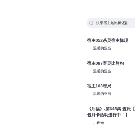
快穿宿主她比糖还甜
宿主052杀灵宿主惊现
温暖的亚当
宿主087寄灵比熊狗
温暖的亚当
宿主103暗局
温暖的亚当
《后福》-第645集 查
包月卡活动进行中！】
小夜光