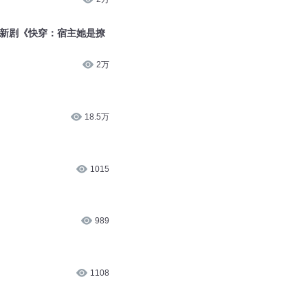
【新剧《快穿：宿主她是撩
2万
18.5万
1015
989
1108