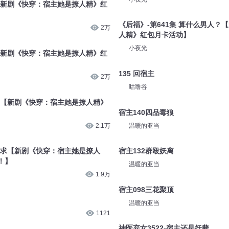
约【新剧《快穿：宿主她是撩人精》红
《后福》-第641集 算什么男人？
2万
人精》红包月卡活动】
小夜光
允【新剧《快穿：宿主她是撩人精》红
135 回宿主
2万
咕噜谷
丈人【新剧《快穿：宿主她是撩人精》
宿主140四品毒狼
2.1万
温暖的亚当
事相求【新剧《快穿：宿主她是撩人
宿主132群殴妖离
！】
温暖的亚当
1.9万
宿主098三花聚顶
温暖的亚当
1121
神医弃女3522-宿主还是妖孽