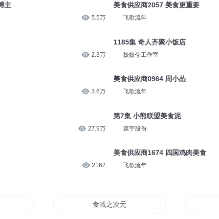
博主
美食供应商2057 美食更重要
5.5万
飞歌流年
1185集 奇人齐聚小饭店
2.3万
姣姣兮工作室
美食供应商0964 周小怂
3.6万
飞歌流年
第7集 小熊联盟美食泥
27.9万
森宇股份
美食供应商1674 四国鸡肉美食
2162
飞歌流年
食戟之次元饭店