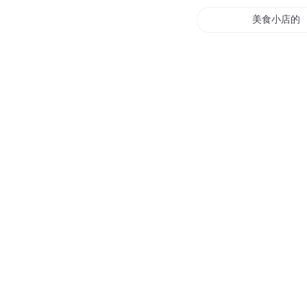
美食小店的
未来系统之
红尘饭店
我有一间美
我在阴间开
小饭店里三