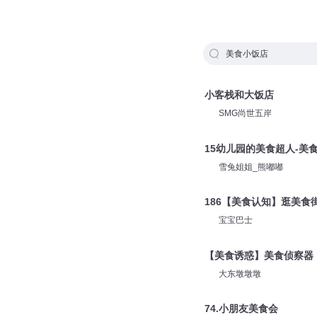
美食小饭店
小客栈和大饭店
SMG尚世五岸
15幼儿园的美食超人-美
雪兔姐姐_熊嘟嘟
186【美食认知】逛美食
宝宝巴士
【美食诱惑】美食侦察器
大东墩墩墩
74.小朋友美食会