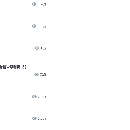
1.4万
1.9万
1万
食篇-橘喵听书】
318
7.9万
1.6万