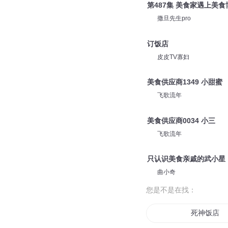
第487集 美食家遇上美食
撒旦先生pro
订饭店
皮皮TV寡妇
美食供应商1349 小甜蜜
飞歌流年
美食供应商0034 小三
飞歌流年
只认识美食亲戚的武小星
曲小奇
您是不是在找：
死神饭店