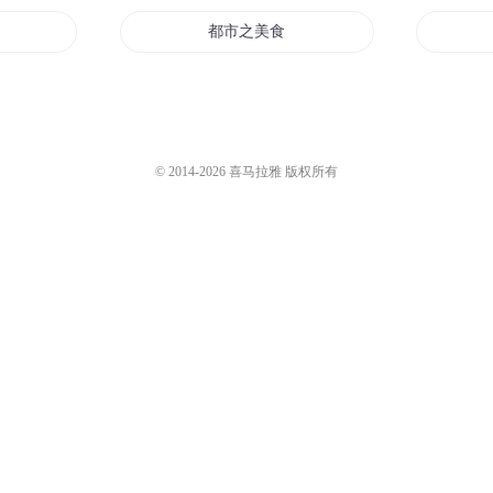
厨神
都市之美食商店
星际大饭店
打饭穿越
情定大饭店之爱在台湾
© 2014-
2026
喜马拉雅 版权所有
食店
超级饭店
饭店
诸神大饭店
大怪