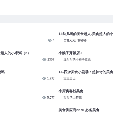
14幼儿园的美食超人-美食超人的
4
雪兔姐姐_熊嘟嘟
食超人的小米粥（2）
小猴子开饭店J
2307
红彤彤的小柿子童话
街咯
14-西游美食小剧场：超神奇的美
1.9万
宝宝巴士
小厨房客栈美食
5.5万
甜甜的山茶花
美食供应商2270 必备美食