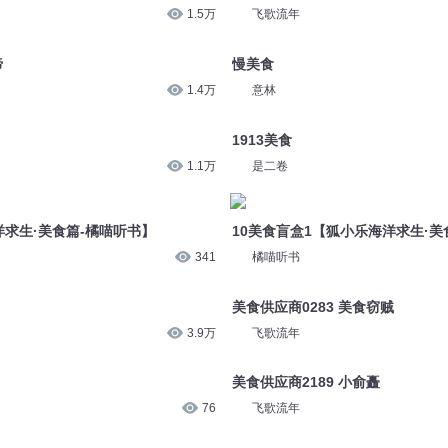
1.5万
飞歌流年
谛
慢美食
1.4万
意林
1913美食
1.1万
是二卷
洋求生·美食篇-橘喵听书】
10美食盲盒1【狐小乐海洋求生·美
341
橘喵听书
美食供应商0283 美食窃贼
3.9万
飞歌流年
美食供应商2189 小俞矗
76
飞歌流年