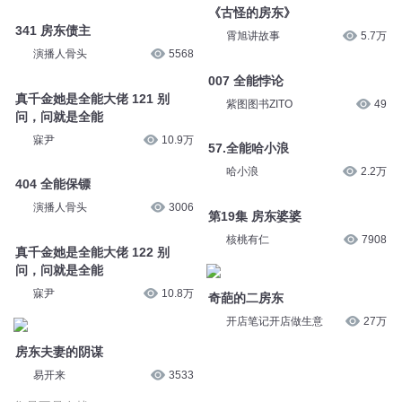
《古怪的房东》
341 房东债主
霄旭讲故事
5.7万
演播人骨头
5568
007 全能悖论
真千金她是全能大佬 121 别
紫图图书ZITO
49
问，问就是全能
寐尹
10.9万
57.全能哈小浪
哈小浪
2.2万
404 全能保镖
演播人骨头
3006
第19集 房东婆婆
核桃有仁
7908
真千金她是全能大佬 122 别
问，问就是全能
寐尹
10.8万
奇葩的二房东
开店笔记开店做生意
27万
房东夫妻的阴谋
易开来
3533