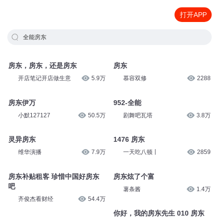
打开APP
全能房东
房东，房东，还是房东
房东
开店笔记开店做生意
5.9万
慕容双修
2288
房东伊万
952-全能
小默127127
50.5万
剧舞吧瓦塔
3.8万
灵异房东
1476 房东
维华演播
7.9万
一天吃八顿丨
2859
房东补贴租客 珍惜中国好房东
房东炫了个富
吧
薯条酱
1.4万
齐俊杰看财经
54.4万
你好，我的房东先生 010 房东