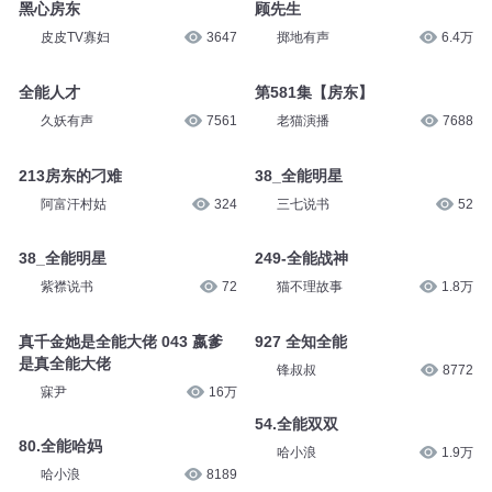
黑心房东
顾先生
皮皮TV寡妇
3647
掷地有声
6.4万
全能人才
第581集【房东】
久妖有声
7561
老猫演播
7688
213房东的刁难
38_全能明星
阿富汗村姑
324
三七说书
52
38_全能明星
249-全能战神
紫襟说书
72
猫不理故事
1.8万
真千金她是全能大佬 043 嬴爹
927 全知全能
是真全能大佬
锋叔叔
8772
寐尹
16万
54.全能双双
80.全能哈妈
哈小浪
1.9万
哈小浪
8189