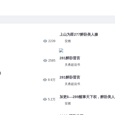
上山为匪277醉卧美人膝
2239
安燃
281醉卧晋宫
2585
关勇超说书
膝
281醉卧晋宫
8.9万
关勇超说书
加更6---289醒掌天下权，醉卧美