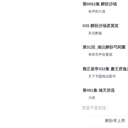
第60章 醉卧怡红院
郑元故事汇
第1372集 醉卧【爆更】
姣姣兮
第0062集 醉卧沙场
有声的六道
035 醉卧沙场君莫笑
东北数媒
第31回_湘云醉卧芍药圃
单田芳声音重现