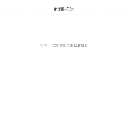
逸兴斋醉卧
历史真好玩儿
1.2万
神医毒妃权倾天下110
品妏
4.1万
一号
醉卧风云
醉酒卧天边
红楼之醉卧美人膝
携美九夫任逍遥
重生三国之卧龙传人
© 2014-
2026
喜马拉雅 版权所有
卧龙重生