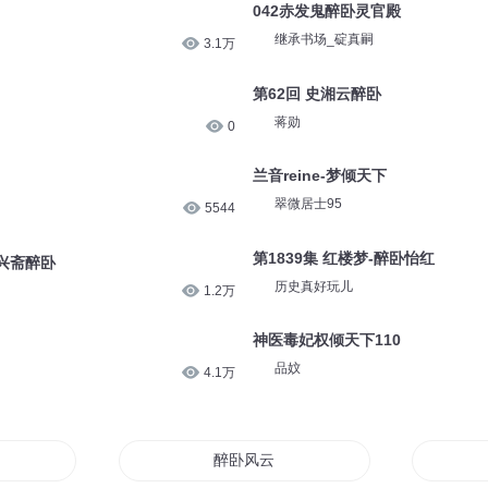
有声的六道
74
醉卧美色-欧阳修
在下独孤嘉
1.2万
042赤发鬼醉卧灵官殿
继承书场_碇真嗣
3.1万
第62回 史湘云醉卧
蒋勋
0
兰音reine-梦倾天下
翠微居士95
5544
第1839集 红楼梦-醉卧怡红