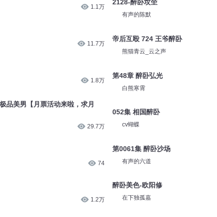
5.2万
安燃
2128-醉卧坟茔
1.1万
有声的陈默
帝后互殴 724 王爷醉卧
11.7万
熊猫青云_云之声
第48章 醉卧弘光
1.8万
白熊寒霄
赏，极品美男【月票活动来啦，求月
052集 相国醉卧
cv蝴蝶
29.7万
第0061集 醉卧沙场