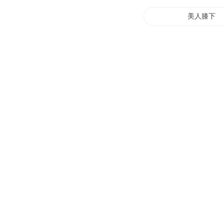
雍正皇帝332集 廉王府
天下书盟精品图书
第491集 倾天洪流
大斌
您是不是在找：
醉卧草上男
美人膝下
流连美人膝
醉卧美人膝
醉卧美人乡