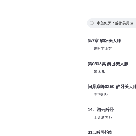
帝莲倾天下醉卧美男膝
第7章 醉卧美人膝
来时衣上芸
第0533集 醉卧美人膝
米禾儿
问鼎巅峰0250-醉卧美人
零声剧场
14、湘云醉卧