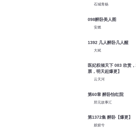
王金鑫老师
311.醉卧怡红
石城青杨
098醉卧美人图
安燃
1392 几人醉卧几人醒
大斌
医妃权倾天下 083 欣
票，明天起爆更】
云天河