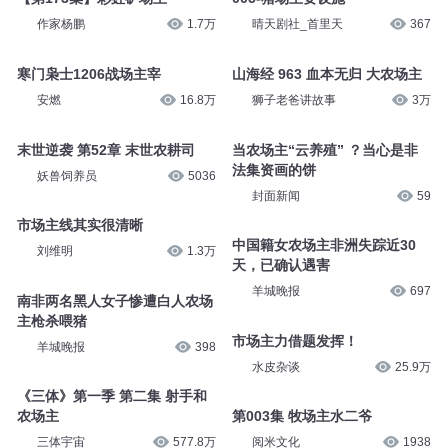
作家杨鹏
1.7万
晴天剧社_首里天
367
寒门枭士1206战场主宰
山海经 963 血本无归 大农场主
安燃
16.8万
狮子老爸讲故事
3万
末世逆袭 第52章 末世农耕司
当农场主“云养殖” ？当心是非
法集资画的饼
妖兽饲养员
5036
封面新闻
59
市场主线其实很清晰
中国籍女农场主非洲失踪近30
刘维明
1.3万
天，已确认遇害
羊城晚报
697
南非两名黑人女子惨遭白人农场
主枪杀喂猪
市场主力借题发挥！
羊城晚报
398
水皮杂谈
25.9万
《三体》第一季 第二集 射手和
农场主
第003集 牧场主水二爷
三体宇宙
577.8万
阅米文化
1938