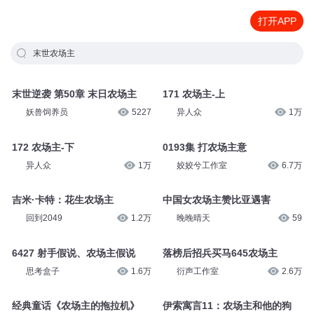
打开APP
末世农场主
末世逆袭 第50章 末日农场主
171 农场主-上
妖兽饲养员
5227
异人众
1万
172 农场主-下
0193集 打农场主意
异人众
1万
姣姣兮工作室
6.7万
吉米·卡特：花生农场主
中国女农场主赞比亚遇害
回到2049
1.2万
晚晚晴天
59
6427 射手假说、农场主假说
落榜后招兵买马645农场主
思考盒子
1.6万
衍声工作室
2.6万
经典童话《农场主的拖拉机》
伊索寓言11：农场主和他的狗