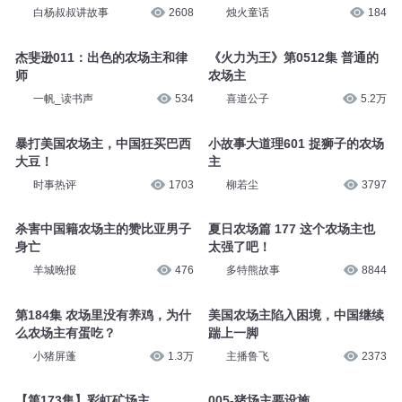
白杨叔叔讲故事
2608
烛火童话
184
杰斐逊011：出色的农场主和律
《火力为王》第0512集 普通的
师
农场主
一帆_读书声
534
喜道公子
5.2万
暴打美国农场主，中国狂买巴西
小故事大道理601 捉狮子的农场
大豆！
主
时事热评
1703
柳若尘
3797
杀害中国籍农场主的赞比亚男子
夏日农场篇 177 这个农场主也
身亡
太强了吧！
羊城晚报
476
多特熊故事
8844
第184集 农场里没有养鸡，为什
美国农场主陷入困境，中国继续
么农场主有蛋吃？
踹上一脚
小猪屏蓬
1.3万
主播鲁飞
2373
【第173集】彩虹矿场主
005-猪场主要设施