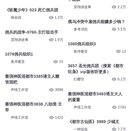
昊翔讲故事
2.2万
《斩魔少年》023 死亡佣兵团
锋叔叔
1.3万
俄乌冲突中雇佣兵能赚多少钱？
参考消息
5.5万
佣兵的战争-0760-主打狙击手
昊翔讲故事
1.9万
1080佣兵组织3
夜伴暖音
12
1078佣兵组织1
夜伴暖音
15
3657 圣光佣兵团（搜索《都市
狂枭》vip版收听更多）
最强神医混都市3385请主人鞭
幻樱空
6.1万
笞我吧
声情工作室
3098
最强神医混都市3483塔主大人
的凝重
最强神医混都市3838 八劫境·主
声情工作室
2783
宰
声情工作室
1422
《都市古仙医》3989 少城主
一种侃侃
7.7万