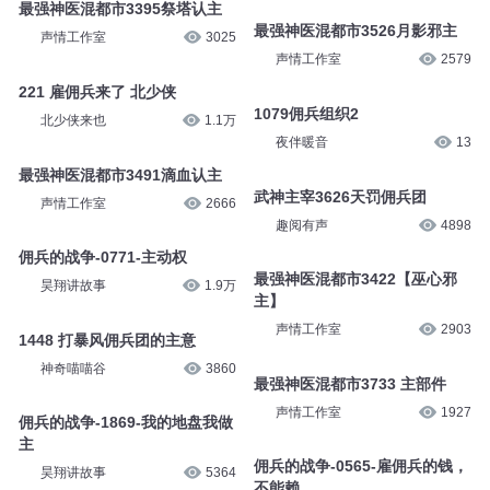
最强神医混都市3395祭塔认主
最强神医混都市3526月影邪主
声情工作室
3025
声情工作室
2579
221 雇佣兵来了 北少侠
1079佣兵组织2
北少侠来也
1.1万
夜伴暖音
13
最强神医混都市3491滴血认主
武神主宰3626天罚佣兵团
声情工作室
2666
趣阅有声
4898
佣兵的战争-0771-主动权
最强神医混都市3422【巫心邪
昊翔讲故事
1.9万
主】
声情工作室
2903
1448 打暴风佣兵团的主意
神奇喵喵谷
3860
最强神医混都市3733 主部件
声情工作室
1927
佣兵的战争-1869-我的地盘我做
主
佣兵的战争-0565-雇佣兵的钱，
昊翔讲故事
5364
不能赖