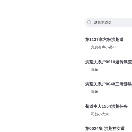
洪荒求道史
第1137章六极洪荒道
免费有声小说AI
洪荒关系户0910遍传洪荒
嗨扬
洪荒关系户0048三清游
嗨扬
苟道中人1554洪荒任务
司徒小大大
第0024集 洪荒神女道