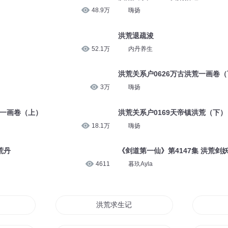
48.9万
嗨扬
洪荒退疏浚
52.1万
内丹养生
洪荒关系户0626万古洪荒一画卷
3万
嗨扬
荒一画卷（上）
洪荒关系户0169天帝镇洪荒（下）
18.1万
嗨扬
荒丹
《剑道第一仙》第4147集 洪荒剑
4611
暮玖Ayla
洪荒求生记