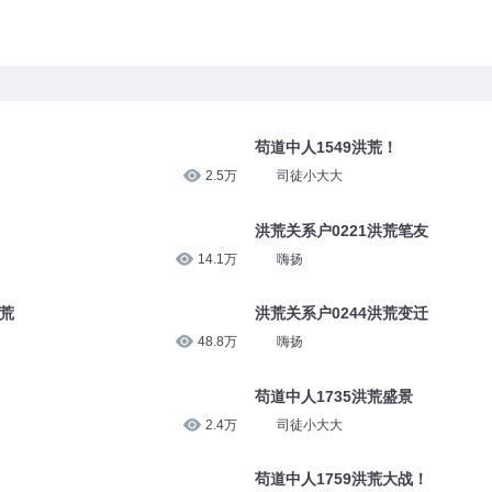
苟道中人1549洪荒！
2.5万
司徒小大大
洪荒关系户0221洪荒笔友
14.1万
嗨扬
洪荒
洪荒关系户0244洪荒变迁
48.8万
嗨扬
苟道中人1735洪荒盛景
2.4万
司徒小大大
苟道中人1759洪荒大战！