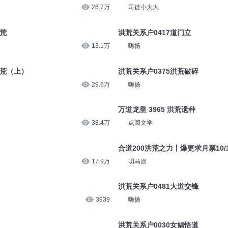
26.7万
司徒小大大
洪荒
洪荒关系户0417道门立
13.1万
嗨扬
洪荒（上）
洪荒关系户0375洪荒破碎
29.6万
嗨扬
万道龙皇 3965 洪荒遗种
38.4万
点阅文学
合道200洪荒之力丨爆更求月票10/
17.9万
叨马澹
洪荒关系户0481大道交锋
3939
嗨扬
洪荒关系户0030女娲悟道