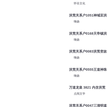
怀谷文化
洪荒关系户1051神域至
嗨扬
洪荒关系户0168天帝镇
嗨扬
洪荒关系户0083洪荒变故
嗨扬
洪荒关系户0555王道神珠
嗨扬
万道龙皇 3821 内含洪荒
点阅文学
洪荒关系户0047三清明道