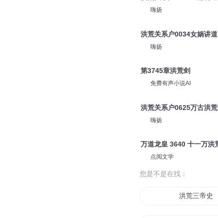
嗨扬
洪荒关系户0034女娲讲道
嗨扬
第3745章洪荒剑
免费有声小说AI
洪荒关系户0625万古洪
嗨扬
万道龙皇 3640 十一万洪
点阅文学
您是不是在找：
洪荒三帝史