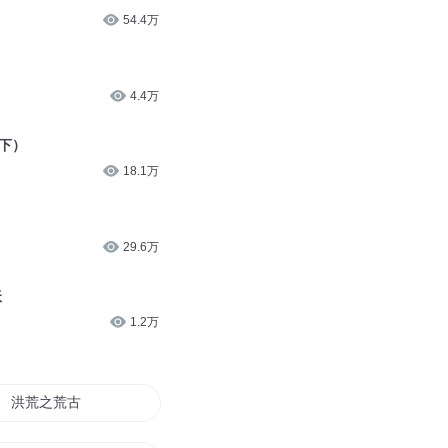
54.4万
4.4万
（下）
18.1万
29.6万
妖
1.2万
洪荒之荒古妖帝