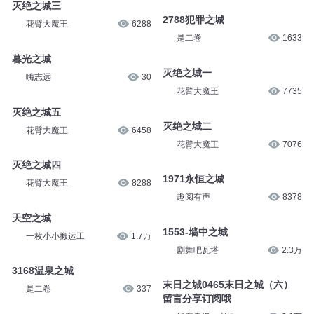
灭绝之城三
2788犯罪之城
花臂大魔王
6288
是二卷
1633
暮光之城
灭绝之城一
嗨志远
30
花臂大魔王
7735
灭绝之城五
灭绝之城二
花臂大魔王
6458
花臂大魔王
7076
灭绝之城四
1971永恒之城
花臂大魔王
8288
趣阅有声
8378
天空之城
1553-墙中之城
一枚小小搬运工
1.7万
剧舞吧瓦塔
2.3万
3168温泉之城
末日之城0465末日之城（六）
是二卷
337
留言分享订阅哦