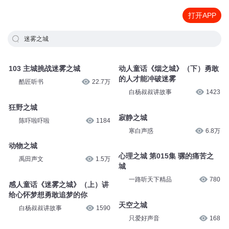
打开APP
迷雾之城
103 主城挑战迷雾之城
动人童话《烟之城》（下）勇敢
的人才能冲破迷雾
酷匠听书
22.7万
白杨叔叔讲故事
1423
狂野之城
寂静之城
陈吓啦吓啦
1184
寒白声惑
6.8万
动物之城
心理之城 第015集 骡的痛苦之
禹田声文
1.5万
城
一路听天下精品
780
感人童话《迷雾之城》（上）讲
给心怀梦想勇敢追梦的你
天空之城
白杨叔叔讲故事
1590
只爱好声音
168