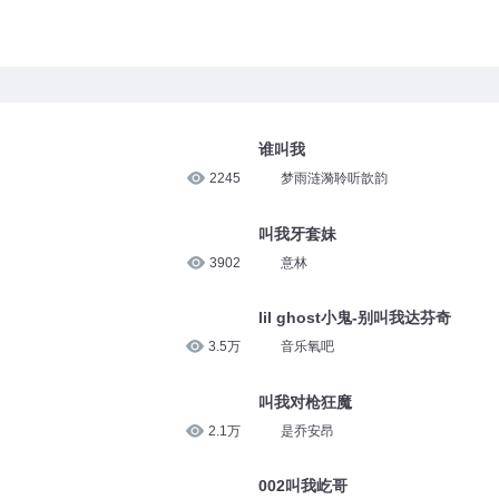
谁叫我
2245
梦雨涟漪聆听歆韵
叫我牙套妹
3902
意林
lil ghost小鬼-别叫我达芬奇
3.5万
音乐氧吧
叫我对枪狂魔
2.1万
是乔安昂
002叫我屹哥