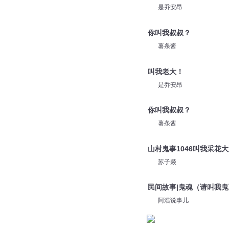
是乔安昂
你叫我叔叔？
薯条酱
叫我老大！
是乔安昂
你叫我叔叔？
薯条酱
山村鬼事1046叫我采花
苏子燚
民间故事|鬼魂（请叫我
阿浩说事儿