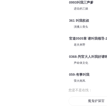
0993叫我三声爹
进击的三娘
361 叫我权叔
演播人骨头
官道0505章 请叫我领导-
老夫来野
0368-判官大人叫我好请
声命体文化
059-有事叫我
萤火南风
您是不是在找：
魔鬼铲屎官