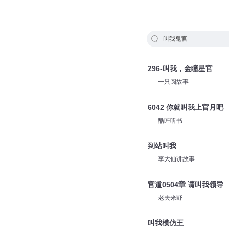
叫我鬼官
296-叫我，金瞳星官
一只圆故事
6042 你就叫我上官月吧
酷匠听书
到站叫我
李大仙讲故事
官道0504章 请叫我领导
老夫来野
叫我模仿王