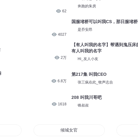
奔跑的朱房
62
国服堵桥可以叫我CS，那日服堵
是乔安昂
4027
【有人叫我的名字】帮遇到鬼压床
2
有人叫我的名字
2万
Hi_友人小友
呐
第217集 叫我CEO
6.8万
张三疯在此_牧声志合
208 叫我川哥吧
1618
锋叔叔
倾城女官