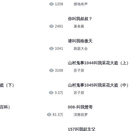
1208
掷地有声
你叫我叔叔？
2481
薯条酱
请叫我格傲天
1041
跑题大会
山村鬼事1044叫我采花大盗（上）
3168
苏子燚
大盗（下）
山村鬼事1045叫我采花大盗（中）
3.3万
苏子燚
鬼百科）
008-叫我楚哥
81.3万
清雅筱梦
157叫我赵主父