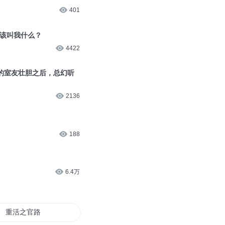
401
桥该叫我什么？
4422
的室友壮胆之后，总幻听
2136
188
6.4万
重活之官路