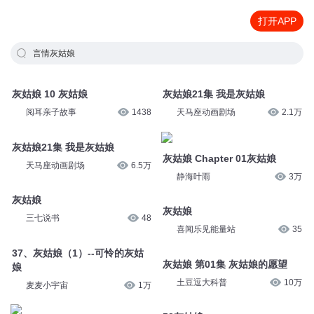
打开APP
言情灰姑娘
灰姑娘 10 灰姑娘
灰姑娘21集 我是灰姑娘
阅耳亲子故事
1438
天马座动画剧场
2.1万
灰姑娘21集 我是灰姑娘
灰姑娘 Chapter 01灰姑娘
天马座动画剧场
6.5万
静海叶雨
3万
灰姑娘
灰姑娘
三七说书
48
喜闻乐见能量站
35
37、灰姑娘（1）--可怜的灰姑
灰姑娘 第01集 灰姑娘的愿望
娘
土豆逗大科普
10万
麦麦小宇宙
1万