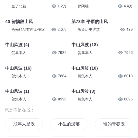
空了北巷
1.2万
孙阿楠
4.4万
40 智擒段山风
第73章 平原的山风
拾光精品有声工作室
2.6万
庆欣历史讲堂
439
中山风波 (4)
中山风波 (18)
贺集本人
7922
贺集本人
7926
中山风波 (16)
中山风波 (10)
贺集本人
7684
贺集本人
8018
中山风波 (1)
中山风波 (3)
贺集本人
8996
贺集本人
8096
您是不是在找：
成年人是没有爱情的
小生的没落
谁的青春没二过