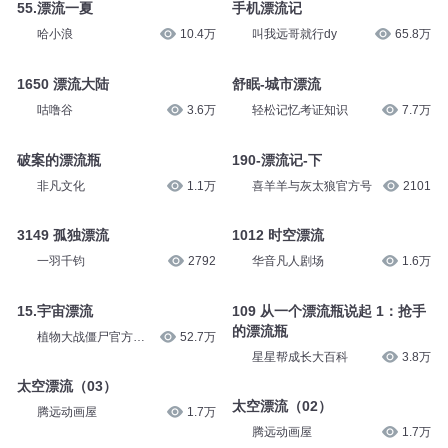
55.漂流一夏
手机漂流记
哈小浪
10.4万
叫我远哥就行dy
65.8万
1650 漂流大陆
舒眠-城市漂流
咕噜谷
3.6万
轻松记忆考证知识
7.7万
破案的漂流瓶
190-漂流记-下
非凡文化
1.1万
喜羊羊与灰太狼官方号
2101
3149 孤独漂流
1012 时空漂流
一羽千钧
2792
华音凡人剧场
1.6万
15.宇宙漂流
109 从一个漂流瓶说起 1：抢手
的漂流瓶
植物大战僵尸官方频
52.7万
道
星星帮成长大百科
3.8万
太空漂流（03）
太空漂流（02）
腾远动画屋
1.7万
腾远动画屋
1.7万