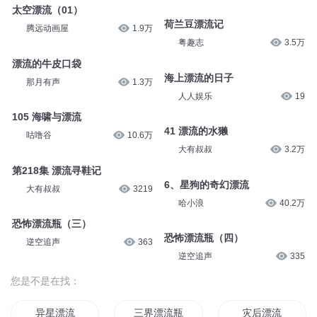
太空漂流（01）
荷兰豆漂流记
腾远动画屋
1.9万
粤趣志
3.5万
漂流的牛皮口袋
海上漂流的日子
那月有声
1.3万
人人娱乐
19
105 海啸与漂流
41 漂流的水獭
咕噜谷
10.6万
大有叔叔
3.2万
第218集 漂流寻鞋记
6、星狗的奇幻漂流
大有叔叔
3219
哈小浪
40.2万
恐怖漂流瓶（三）
恐怖漂流瓶（四）
逆空追声
363
逆空追声
335
您是不是在找：
异星漂流
三界漂流瓶
灾后漂流