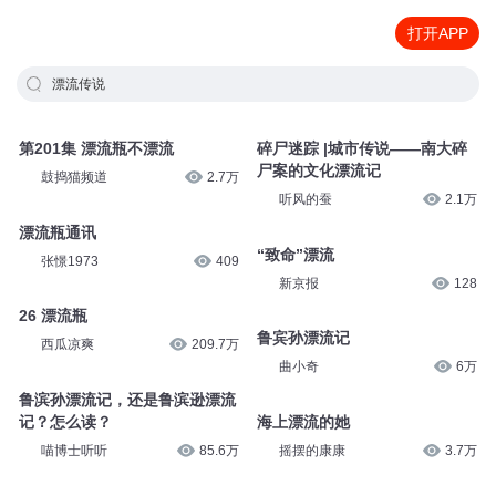
打开APP
漂流传说
第201集 漂流瓶不漂流
碎尸迷踪 |城市传说——南大碎
尸案的文化漂流记
鼓捣猫频道
2.7万
听风的蚕
2.1万
漂流瓶通讯
“致命”漂流
张憬1973
409
新京报
128
26 漂流瓶
鲁宾孙漂流记
西瓜凉爽
209.7万
曲小奇
6万
鲁滨孙漂流记，还是鲁滨逊漂流
记？怎么读？
海上漂流的她
喵博士听听
85.6万
摇摆的康康
3.7万