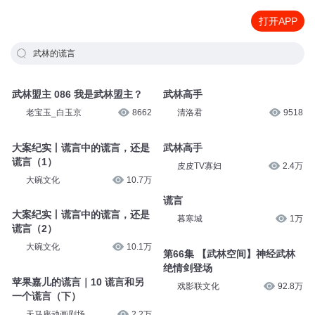
打开APP
武林的谎言
武林盟主 086 我是武林盟主？
武林高手
老宝玉_白玉京
8662
清洛君
9518
大案纪实丨谎言中的谎言，还是
武林高手
谎言（1）
皮皮TV寡妇
2.4万
大碗文化
10.7万
谎言
大案纪实丨谎言中的谎言，还是
暮寒城
1万
谎言（2）
大碗文化
10.1万
第66集 【武林空间】神经武林
绝情剑登场
苹果嘉儿的谎言｜10 谎言和另
戏影联文化
92.8万
一个谎言（下）
天马座动画剧场
2.2万