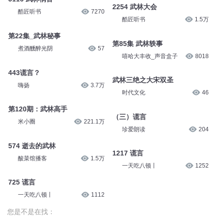
2254 武林大会
酷匠听书
7270
酷匠听书
1.5万
第22集_武林秘事
第85集 武林轶事
煮酒醺醉光阴
57
嘻哈大丰收_声音盒子
8018
443谎言？
武林三绝之大宋双圣
嗨扬
3.7万
时代文化
46
第120期：武林高手
（三）谎言
米小圈
221.1万
珍爱朗读
204
574 逝去的武林
1217 谎言
酸菜馆播客
1.5万
一天吃八顿丨
1252
725 谎言
一天吃八顿丨
1112
您是不是在找：