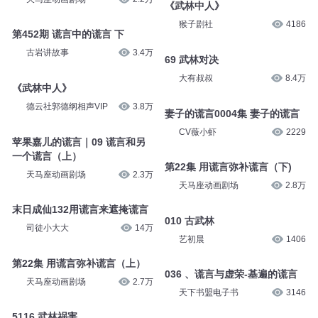
《武林中人》
猴子剧社
4186
第452期 谎言中的谎言 下
古岩讲故事
3.4万
69 武林对决
大有叔叔
8.4万
《武林中人》
德云社郭德纲相声VIP
3.8万
妻子的谎言0004集 妻子的谎言
CV薇小虾
2229
苹果嘉儿的谎言｜09 谎言和另
一个谎言（上）
第22集 用谎言弥补谎言（下)
天马座动画剧场
2.3万
天马座动画剧场
2.8万
末日成仙132用谎言来遮掩谎言
010 古武林
司徒小大大
14万
艺初晨
1406
第22集 用谎言弥补谎言（上）
036 、谎言与虚荣-基遍的谎言
天马座动画剧场
2.7万
天下书盟电子书
3146
5116 武林祸害