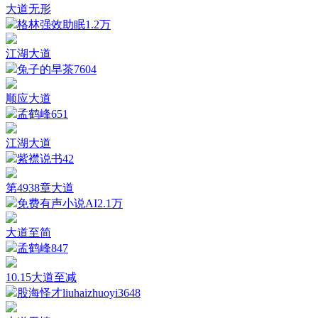
大道无形
格林强效助眠
1.2万
江湖大道
兔子的早茶
7604
顺应大道
孟鹤峰
651
江湖大道
紫襟说书
42
第4938章大道
免费有声小说AI
2.1万
大道至简
孟鹤峰
847
10.15大道至减
股海怪才liuhaizhuoyi
3648