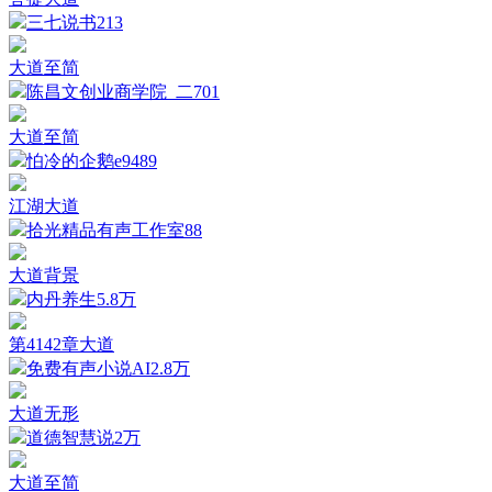
三七说书
213
大道至简
陈昌文创业商学院_二
701
大道至简
怕冷的企鹅e
9489
江湖大道
拾光精品有声工作室
88
大道背景
内丹养生
5.8万
第4142章大道
免费有声小说AI
2.8万
大道无形
道德智慧说
2万
大道至简