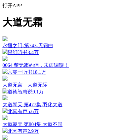
打开APP
大道无霜
永恒之门-第743-无霜曲
果维听书
3.4万
0064 楚无霜的信，未雨绸缪！
六零一听书
18.1万
大道无言，大道无际
道德智慧说
9.1万
大道朝天 第477集 羽化大道
北冥有声
5.6万
大道朝天 第804集 大道不同
北冥有声
2.9万