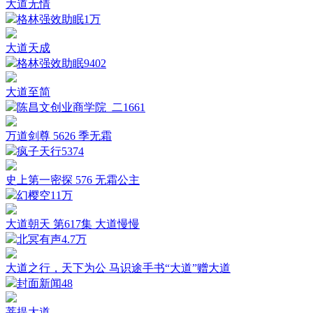
大道无情
格林强效助眠
1万
大道天成
格林强效助眠
9402
大道至简
陈昌文创业商学院_二
1661
万道剑尊 5626 季无霜
疯子天行
5374
史上第一密探 576 无霜公主
幻樱空
11万
大道朝天 第617集 大道慢慢
北冥有声
4.7万
大道之行，天下为公 马识途手书“大道”赠大道
封面新闻
48
菩提大道