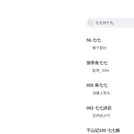
七七与十九
56.七七
猴子剧社
张学良七七
歌率_SSH
955 朱七七
演播人骨头
082 七七决议
无声的大可
千山记195 七七祭