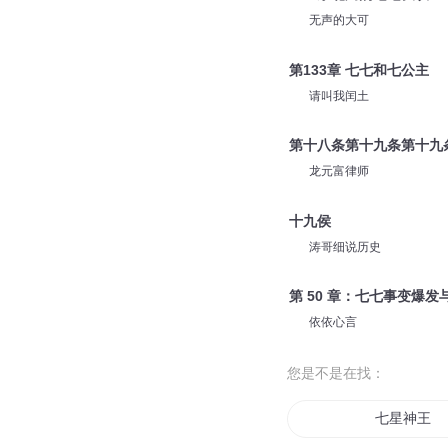
无声的大可
第133章 七七和七公主
请叫我闰土
第十八条第十九条第十九
龙元富律师
十九侯
涛哥细说历史
第 50 章：七七事变爆发
依依心言
您是不是在找：
七星神王