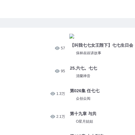
【叫我七七女王陛下】七七生日会
57
保林叔叔讲故事
25.六七。七七
95
清蘭禅音
第026集 任七七
1.3万
众创众阅
第十九章 与共
2.1万
O星月姑姑