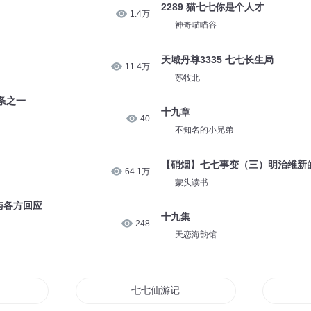
2289 猫七七你是个人才
1.4万
神奇喵喵谷
天域丹尊3335 七七长生局
11.4万
苏牧北
条之一
十九章
40
不知名的小兄弟
【硝烟】七七事变（三）明治维新
64.1万
蒙头读书
与各方回应
十九集
248
天恋海韵馆
七七仙游记