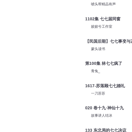
唬头帮精品有声
1102集 七七届同窗
姣姣兮工作室
【民国后期】七七事变与
蒙头读书
第100集 林七七疯了
青兔_
1617-苏落顾七七婚礼
一刀苏苏
020 卷十九·神仙十九
故事讲人结冰
133 东北局的七七决议