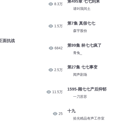
第495章 七七到来
8.3万
请叫我闰土
第7集 真假七七
1.5万
森宇股份
正面抗战
第99集 林七七疯了
6842
青兔_
第27集 七七事变
2.5万
闻声剧场
1595-顾七七产后抑郁
11.5万
一刀苏苏
十九
25
拾光精品有声工作室