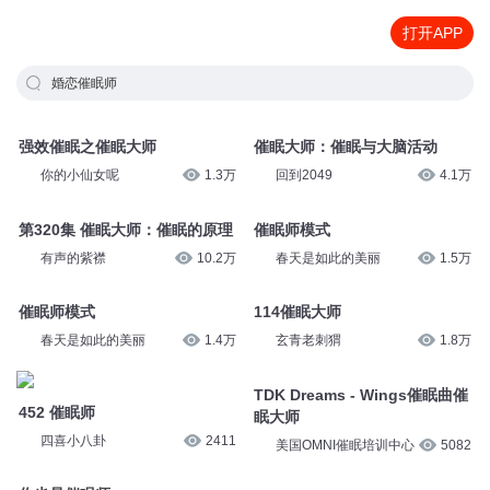
打开APP
婚恋催眠师
强效催眠之催眠大师
催眠大师：催眠与大脑活动
你的小仙女呢
1.3万
回到2049
4.1万
第320集 催眠大师：催眠的原理
催眠师模式
有声的紫襟
10.2万
春天是如此的美丽
1.5万
催眠师模式
114催眠大师
春天是如此的美丽
1.4万
玄青老刺猬
1.8万
TDK Dreams - Wings催眠曲催
452 催眠师
眠大师
四喜小八卦
2411
美国OMNI催眠培训中心
5082