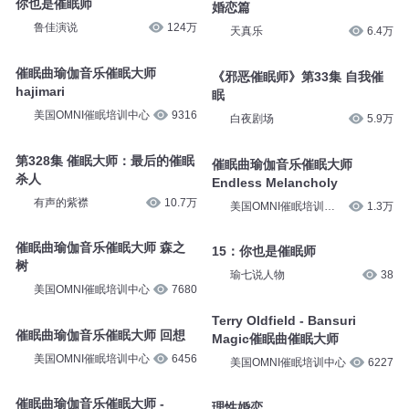
你也是催眠师
婚恋篇
鲁佳演说
124万
天真乐
6.4万
催眠曲瑜伽音乐催眠大师
《邪恶催眠师》第33集 自我催
hajimari
眠
美国OMNI催眠培训中心
9316
白夜剧场
5.9万
第328集 催眠大师：最后的催眠
催眠曲瑜伽音乐催眠大师
杀人
Endless Melancholy
有声的紫襟
10.7万
美国OMNI催眠培训中
1.3万
心
催眠曲瑜伽音乐催眠大师 森之
15：你也是催眠师
树
瑜七说人物
38
美国OMNI催眠培训中心
7680
Terry Oldfield - Bansuri
催眠曲瑜伽音乐催眠大师 回想
Magic催眠曲催眠大师
美国OMNI催眠培训中心
6456
美国OMNI催眠培训中心
6227
催眠曲瑜伽音乐催眠大师 -
理性婚恋