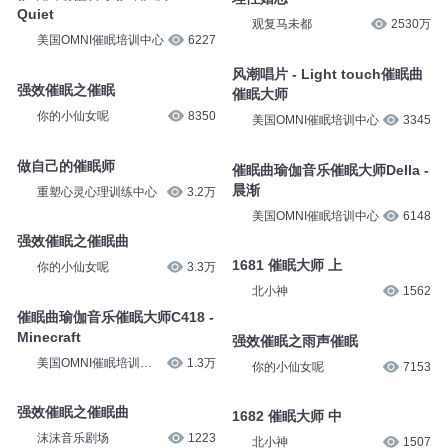
Quiet
观复马未都
2530万
美国OMNI催眠培训中心
6227
风潮唱片 - Light touch催眠曲
强效催眠之催眠
催眠大师
你的小仙女呢
8350
美国OMNI催眠培训中心
3345
做自己的催眠师
催眠曲瑜伽音乐催眠大师Della -
晨渐
重塑心灵心理训练中心
3.2万
美国OMNI催眠培训中心
6148
强效催眠之催眠曲
1681 催眠大师 上
你的小仙女呢
3.3万
北小神
1562
催眠曲瑜伽音乐催眠大师C418 -
Minecraft
强效催眠之雨声催眠
美国OMNI催眠培训中
1.3万
你的小仙女呢
7153
心
强效催眠之催眠曲
1682 催眠大师 中
沫沫音乐剧场
1223
北小神
1507