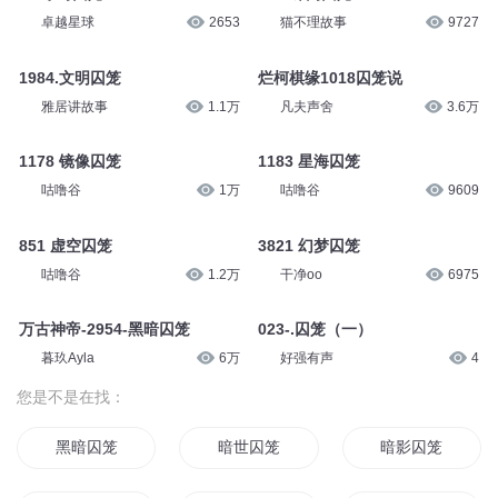
卓越星球
2653
猫不理故事
9727
1984.文明囚笼
烂柯棋缘1018囚笼说
雅居讲故事
1.1万
凡夫声舍
3.6万
1178 镜像囚笼
1183 星海囚笼
咕噜谷
1万
咕噜谷
9609
851 虚空囚笼
3821 幻梦囚笼
咕噜谷
1.2万
干净oo
6975
万古神帝-2954-黑暗囚笼
023-.囚笼（一）
暮玖Ayla
6万
好强有声
4
您是不是在找：
黑暗囚笼
暗世囚笼
暗影囚笼