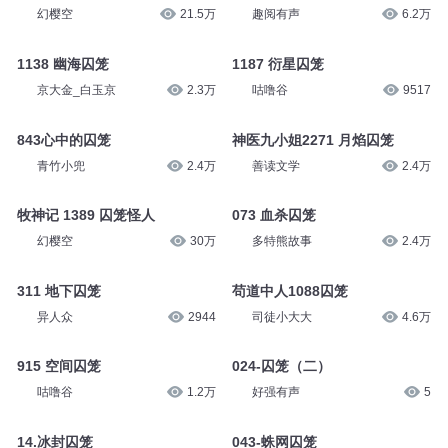
幻樱空
21.5万
趣阅有声
6.2万
1138 幽海囚笼
1187 衍星囚笼
京大金_白玉京
2.3万
咕噜谷
9517
843心中的囚笼
神医九小姐2271 月焰囚笼
青竹小兜
2.4万
善读文学
2.4万
牧神记 1389 囚笼怪人
073 血杀囚笼
幻樱空
30万
多特熊故事
2.4万
311 地下囚笼
苟道中人1088囚笼
异人众
2944
司徒小大大
4.6万
915 空间囚笼
024-囚笼（二）
咕噜谷
1.2万
好强有声
5
14.冰封囚笼
043-蛛网囚笼