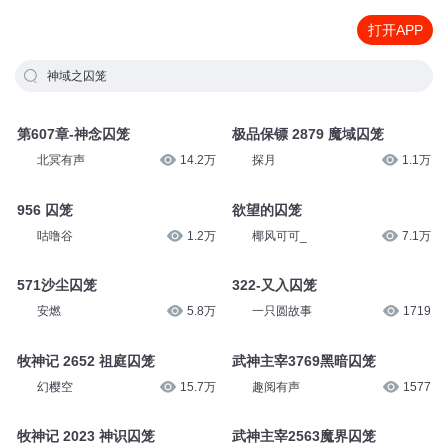
打开APP
神域之囚笼
第607章-神念囚笼
极品保镖 2879 魔域囚笼
北冥有声
14.2万
探月
1.1万
956 囚笼
欲望的囚笼
咕噜谷
1.2万
椰风可可_
7.1万
571沙尘囚笼
322-又入囚笼
安燃
5.8万
一只圆故事
1719
牧神记 2652 祖庭囚笼
武神主宰3769黑暗囚笼
幻樱空
15.7万
趣阅有声
1577
牧神记 2023 神识囚笼
武神主宰2563魔界囚笼