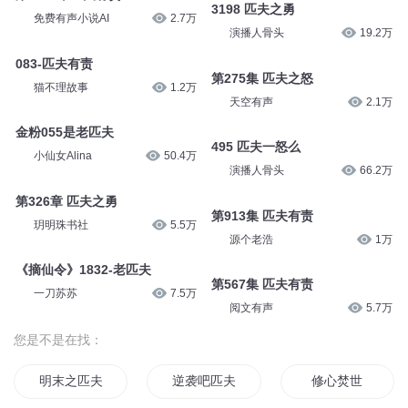
3198 匹夫之勇
免费有声小说AI
2.7万
演播人骨头
19.2万
083-匹夫有责
第275集 匹夫之怒
猫不理故事
1.2万
天空有声
2.1万
金粉055是老匹夫
495 匹夫一怒么
小仙女Alina
50.4万
演播人骨头
66.2万
第326章 匹夫之勇
第913集 匹夫有责
玥明珠书社
5.5万
源个老浩
1万
《摘仙令》1832-老匹夫
第567集 匹夫有责
一刀苏苏
7.5万
阅文有声
5.7万
您是不是在找：
明末之匹夫凶猛
逆袭吧匹夫
修心焚世