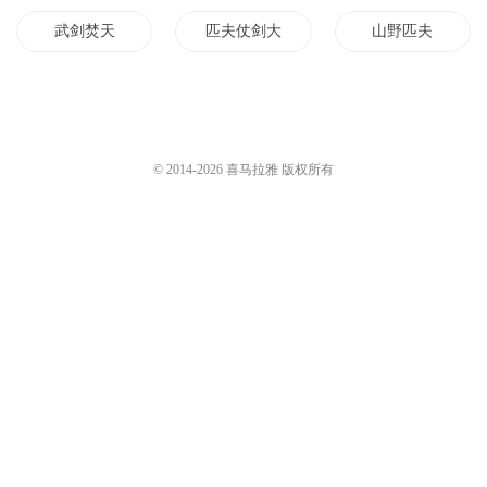
武剑焚天
匹夫仗剑大河东去
山野匹夫
君焚天下
皇上是匹狼
大道焚天
修真之焚天
匹夫年代
双火焚天
© 2014-
2026
喜马拉雅 版权所有
匹夫的智慧
剑焚九重天
王妃凶得一匹
焚天界主
螂族匹兔匹传奇
焚天之王
九城焚歌
天命焚世