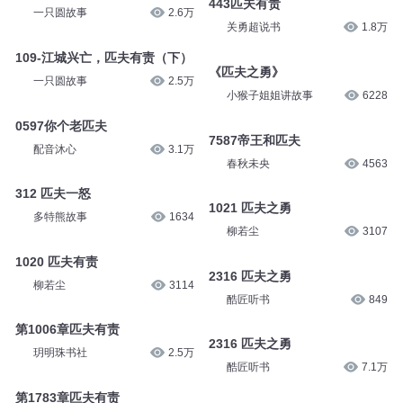
443匹夫有责
一只圆故事
2.6万
关勇超说书
1.8万
109-江城兴亡，匹夫有责（下）
《匹夫之勇》
一只圆故事
2.5万
小猴子姐姐讲故事
6228
0597你个老匹夫
7587帝王和匹夫
配音沐心
3.1万
春秋未央
4563
312 匹夫一怒
1021 匹夫之勇
多特熊故事
1634
柳若尘
3107
1020 匹夫有责
2316 匹夫之勇
柳若尘
3114
酷匠听书
849
第1006章匹夫有责
2316 匹夫之勇
玥明珠书社
2.5万
酷匠听书
7.1万
第1783章匹夫有责