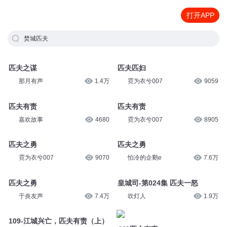
打开APP
焚城匹夫
匹夫之谋
匹夫匹妇
那月有声
1.4万
霓为衣兮007
9059
匹夫有责
匹夫有责
嘉欢故事
4680
霓为衣兮007
8905
匹夫之勇
匹夫之勇
霓为衣兮007
9070
怕冷的企鹅e
7.6万
匹夫之勇
皇城司-第024集 匹夫一怒
于炎友声
7.4万
吹灯人
1.9万
109-江城兴亡，匹夫有责（上）