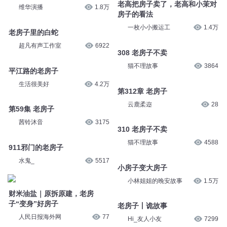
老高把房子卖了，老高和小茉对
维华演播
1.8万
房子的看法
一枚小小搬运工
1.4万
老房子里的白蛇
超凡有声工作室
6922
308 老房子不卖
猫不理故事
3864
平江路的老房子
生活很美好
4.2万
第312章 老房子
云鹿柔迩
28
第59集 老房子
茜铃沐音
3175
310 老房子不卖
猫不理故事
4588
911邪门的老房子
水鬼_
5517
小房子变大房子
小林姐姐的晚安故事
1.5万
财米油盐｜原拆原建，老房
子“变身”好房子
老房子丨诡故事
人民日报海外网
77
Hi_友人小友
7299