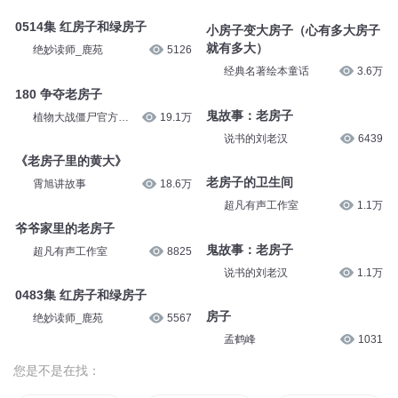
0514集 红房子和绿房子
小房子变大房子（心有多大房子
就有多大）
绝妙读师_鹿苑
5126
经典名著绘本童话
3.6万
180 争夺老房子
鬼故事：老房子
植物大战僵尸官方世
19.1万
界
说书的刘老汉
6439
《老房子里的黄大》
老房子的卫生间
霄旭讲故事
18.6万
超凡有声工作室
1.1万
爷爷家里的老房子
鬼故事：老房子
超凡有声工作室
8825
说书的刘老汉
1.1万
0483集 红房子和绿房子
房子
绝妙读师_鹿苑
5567
孟鹤峰
1031
您是不是在找：