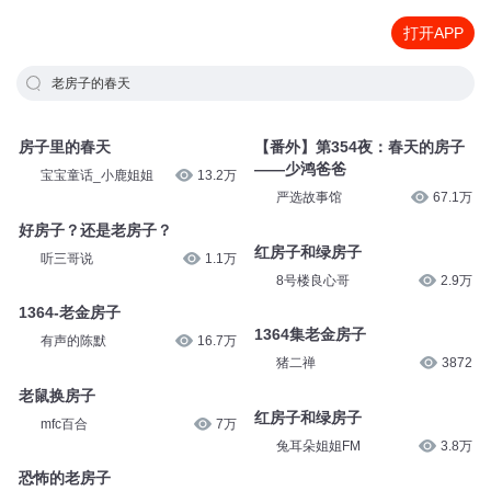
打开APP
老房子的春天
房子里的春天
【番外】第354夜：春天的房子
——少鸿爸爸
宝宝童话_小鹿姐姐
13.2万
严选故事馆
67.1万
好房子？还是老房子？
红房子和绿房子
听三哥说
1.1万
8号楼良心哥
2.9万
1364-老金房子
1364集老金房子
有声的陈默
16.7万
猪二禅
3872
老鼠换房子
红房子和绿房子
mfc百合
7万
兔耳朵姐姐FM
3.8万
恐怖的老房子