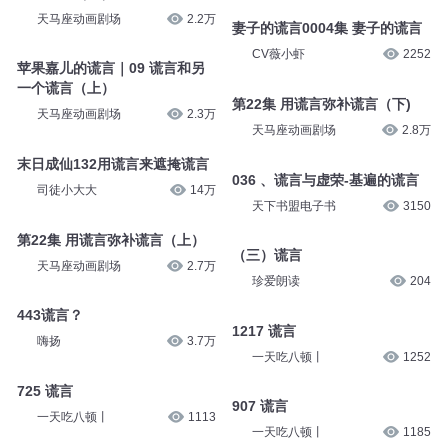
天马座动画剧场
2.2万
妻子的谎言0004集 妻子的谎言
CV薇小虾
2252
苹果嘉儿的谎言｜09 谎言和另
一个谎言（上）
第22集 用谎言弥补谎言（下)
天马座动画剧场
2.3万
天马座动画剧场
2.8万
末日成仙132用谎言来遮掩谎言
036 、谎言与虚荣-基遍的谎言
司徒小大大
14万
天下书盟电子书
3150
第22集 用谎言弥补谎言（上）
（三）谎言
天马座动画剧场
2.7万
珍爱朗读
204
443谎言？
1217 谎言
嗨扬
3.7万
一天吃八顿丨
1252
725 谎言
907 谎言
一天吃八顿丨
1113
一天吃八顿丨
1185