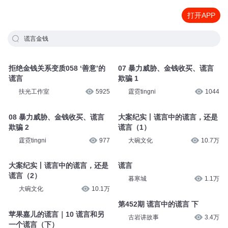
打开APP
谎言金钱
拒绝金钱关系变质058 ‘善意’的
07 暴力威胁、金钱收买、谎言
谎言
欺骗 1
扶光工作室
5925
霆霓tingni
1044
08 暴力威胁、金钱收买、谎言
大案纪实丨谎言中的谎言，还是
欺骗 2
谎言（1）
霆霓tingni
977
大碗文化
10.7万
大案纪实丨谎言中的谎言，还是
谎言
谎言（2）
暮寒城
1.1万
大碗文化
10.1万
第452期 谎言中的谎言 下
苹果嘉儿的谎言｜10 谎言和另
古岩讲故事
3.4万
一个谎言（下）