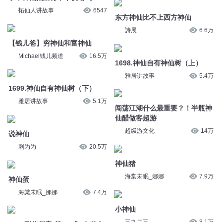
1699.神仙自有神仙树（下）
雅居讲故事
5.4万
雅居讲故事
5.1万
闯荡江湖什么最重要？！半瓶神
说神仙
仙醋做客超游
剌为为
20.5万
超级游文化
14万
神仙蛋
神仙猪
海棠未眠_娜娜
7.4万
海棠未眠_娜娜
7.9万
1990刑侦档案-第636集-有些东
小神仙
西比命还重要(四)
三九二三
8.1万
克里斯的猫_嫣然有声
1414
【灵异档案】239-241 外婆的阳
1990刑侦档案-第647集-一次重
寿；总是中邪的人；向老神仙学
要的“亮相”机会
艺
克里斯的猫_嫣然有声
1227
拓仙人讲故事
7248
1990刑侦档案-第635集-有些东
1990刑侦档案-第633集-有些东