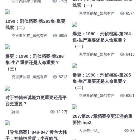
线索（二）
爆更：1990：刑侦档案-第264
克里斯的猫_嫣然有声
6853
集-生产重要还是人命重要？
（一）
爆更：1990：刑侦档案-第266
克里斯的猫_嫣然有声
6413
集-生产重要还是人命重要？
（三）
爆更：1990：刑侦档案-第265
克里斯的猫_嫣然有声
6218
集-生产重要还是人命重要？
（二）
对于神仙来说能力更重要还是平
克里斯的猫_嫣然有声
6351
台更重要？
詩展
12.2万
207.第207章档案变更江游的重
【异常档案】846-847 黄色大耗
要性.mp3
子；神仙拍后背；半夜哈气
大肠包小肠_
38
拓仙人讲故事
6547
东方神仙比不上西方神仙
【钱儿爸】穷神仙和富神仙
詩展
6.6万
Michael钱儿频道
16.5万
1698.神仙自有神仙树（上）