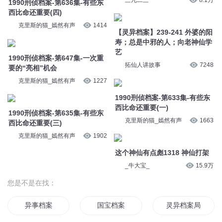
西比命还重要(三)
西比命还重要(一)
克里斯的猫_嫣然有声
1902
克里斯的猫_嫣然有声
1663
这个神仙有点彪1318 神仙打架
_牛大宝_
15.9万
您是不是在找：
异事档案
国宝档案
灵异档案局
荆奇档案
梦之神魔档案
东北灵异档案
英雄档案
夜不语诡异档案
不死档案
女神档案室
末日档案
灵异档案
© 2014-
2026
喜马拉雅 版权所有
玄异档案
走宝档案
灵异校内档案