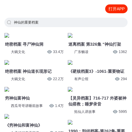
打开APP
神仙的重要档案
绝密档案 寻尸神仙洞
迷离档案 第326集 “神仙打架
大碗文化
33.4万
广东畅读
1362
绝密档案 神仙道长现形记
《硬核档案3》-1061-重要物证
大碗文化
22.2万
有声公馆
294
穷神仙富神仙
【灵异档案】716-717 外婆被神
仙搭救；睡梦录音
西瓜哥哥讲睡前故事
1.4万
拓仙人讲故事
5995
《穷神仙和富神仙》
1990：刑侦档案-第262集-重要
丸子妈妈亲子频道
2.6万
线索（一）
克里斯的猫_嫣然有声
6574
1990：刑侦档案-第263集-重要