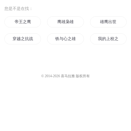
您是不是在找：
帝王之鹰
鹰雄枭雄
雄鹰出世
穿越之抗战雄鹰
铁与心之雄歌
我的上校之钢铁雄
铁血枭雄
我是英雄之铁血丹心
三战之铁血争雄
战国之鹰
北洋雄鹰
阿拉贡铁鹰
© 2014-
2026
喜马拉雅 版权所有
双强鹰王宠妻
北江雄鹰
钢铁英雄传
水浒铁血英雄传
铁与血的英雄传说
钢铁雄心之铁十字
铁血猎鹰
铁血英雄传