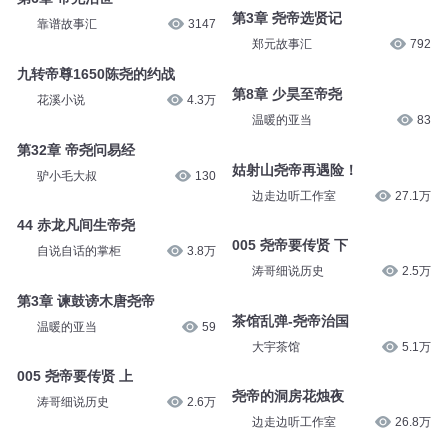
洁森讲史记
70.5万
吕秀才说
1.2万
01【本纪第一】五帝本纪01
02【本纪第一】五帝本纪02
恶毒岳母作死
200
恶毒岳母作死
49
第6章 帝尧治世
第3章 尧帝选贤记
靠谱故事汇
3147
郑元故事汇
792
九转帝尊1650陈尧的约战
第8章 少昊至帝尧
花溪小说
4.3万
温暖的亚当
83
第32章 帝尧问易经
姑射山尧帝再遇险！
驴小毛大叔
130
边走边听工作室
27.1万
44 赤龙凡间生帝尧