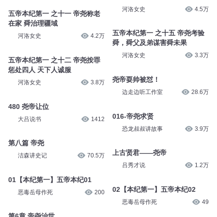
顼、帝喾、尧、舜】
五帝本纪第一 之十 帝尧经三年
狮子老爸讲故事
6.2万
观察 禅位于舜
河洛女史
4.5万
五帝本纪第一 之十一 帝尧称老
在家 舜治理疆域
五帝本纪第一 之十五 帝尧考验
河洛女史
4.2万
舜，舜父及弟谋害舜未果
河洛女史
3.3万
五帝本纪第一 之十二 帝尧按罪
惩处四人 天下人诚服
尧帝耍帅被怼！
河洛女史
3.8万
边走边听工作室
28.6万
480 尧帝让位
016-帝尧求贤
大吕说书
1412
恐龙叔叔讲故事
3.9万
第八篇 帝尧
上古贤君——尧帝