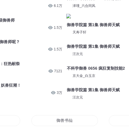
6.1万
泽瑾_六合同风
C级御兽师
御兽学院篇 第1集 御兽师天赋
1.5万
天寿子轩
的御兽师呢？
御兽学院篇 第1集 御兽师天赋
1.5万
汪次元
赋：狂热献祭
不科学御兽 0656 疯狂复制技能2
7121
京大金_白玉京
，妖兽狂潮！
御兽学院篇 第1集 御兽师天赋
3万
汪次元
御兽书仙