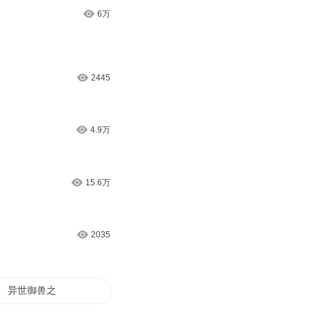
6万
2445
4.9万
15.6万
2035
异世御兽之王