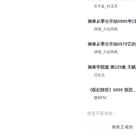
京大金_白玉京
御兽从零分开始0995考
泽瑾_六合同风
御兽从零分开始0979它
泽瑾_六合同风
御兽学院篇 第229集 天
汪次元
《医妃惊世》6695 惊恐
楚婷FM
您是不是在找：
御兽王者的