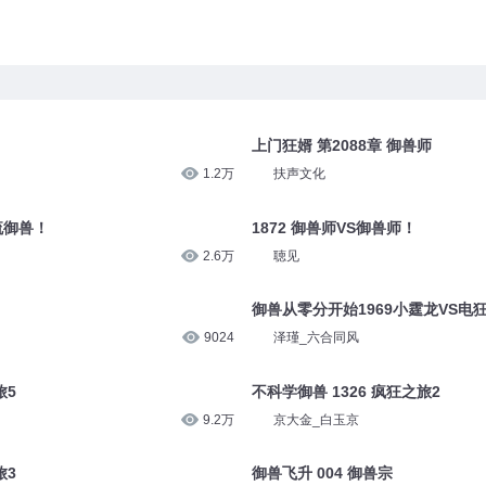
上门狂婿 第2088章 御兽师
1.2万
扶声文化
流御兽！
1872 御兽师VS御兽师！
2.6万
聴见
御兽从零分开始1969小霆龙VS电
9024
泽瑾_六合同风
旅5
不科学御兽 1326 疯狂之旅2
9.2万
京大金_白玉京
旅3
御兽飞升 004 御兽宗