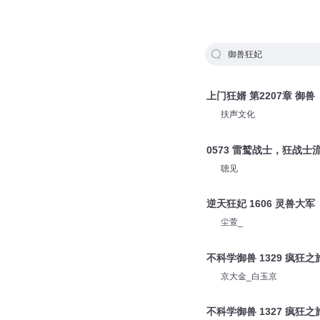
御兽狂妃
上门狂婿 第2207章 御兽
扶声文化
0573 雷鹫战士，狂战士
聴见
逆天狂妃 1606 灵兽大军
尘萱_
不科学御兽 1329 疯狂之
京大金_白玉京
不科学御兽 1327 疯狂之