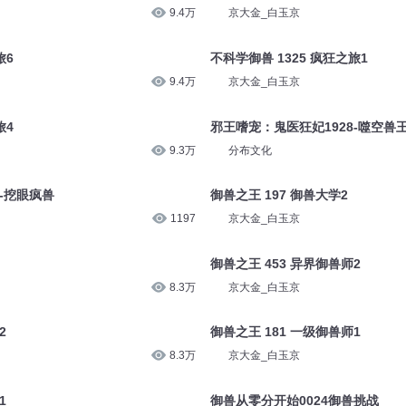
9.4万
京大金_白玉京
旅6
不科学御兽 1325 疯狂之旅1
9.4万
京大金_白玉京
旅4
邪王嗜宠：鬼医狂妃1928-噬空兽
9.3万
分布文化
-挖眼疯兽
御兽之王 197 御兽大学2
1197
京大金_白玉京
御兽之王 453 异界御兽师2
8.3万
京大金_白玉京
2
御兽之王 181 一级御兽师1
8.3万
京大金_白玉京
1
御兽从零分开始0024御兽挑战