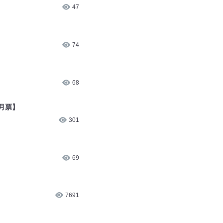
47
74
68
月票】
301
69
7691