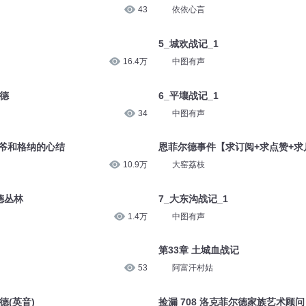
43
依依心言
5_城欢战记_1
16.4万
中图有声
尔德
6_平壤战记_1
34
中图有声
爷爷和格纳的心结
恩菲尔德事件【求订阅+求点赞+求
10.9万
大窑荔枝
尔德丛林
7_大东沟战记_1
1.4万
中图有声
第33章 土城血战记
53
阿富汗村姑
德(英音)
捡漏 708 洛克菲尔德家族艺术顾问