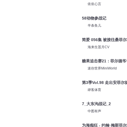
依依心言
58动物参战记
半条鱼儿
简爱 056集 被接往桑菲
海来生莲月CV
糖果追击赛21：菲尔德
迷你世界MiniWorld
第3季Vol.98 走出安菲
肆客体育
7_大东沟战记_2
中图有声
为海痴狂 - 约翰·梅斯菲尔