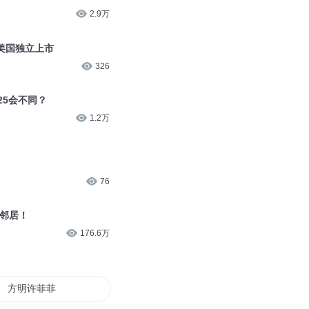
2.9万
美国独立上市
326
25会不同？
1.2万
76
的邻居！
176.6万
方明许菲菲