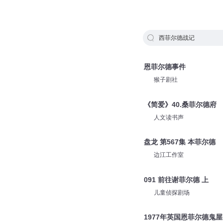
西菲尔德战记
恩菲尔德事件
猴子剧社
《简爱》40.桑菲尔德府
人文读书声
盘龙 第567集 本菲尔德
边江工作室
091 前往谢菲尔德 上
儿童侦探剧场
1977年英国恩菲尔德鬼屋