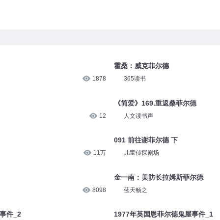
霍桑：威克菲尔德
1878
365读书
《简爱》169.重返桑菲尔德
12
人文读书声
091 前往谢菲尔德 下
11万
儿童侦探剧场
金一南：美防长拉姆斯菲尔德
8098
蓝天畅之
事件_2
1977年英国恩菲尔德鬼屋事件_1