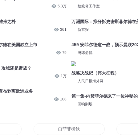
5.3万
姣姣兮工作室
雄张之朴
万洲国际：拟分拆史密斯菲尔德在
361
新京报
尔德在美国独立上市
459 安菲尔德这一战，预示曼联20
79
冯球必侃
德，攻城还是野战？
战略决战记（伟大征程）
1万
人民日报海外网
宣布剥离欧洲业务
第一集-内瑟菲尔德来了一位神秘
108
回响剧场
白菲菲柳伏城