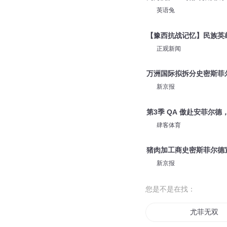
英语兔
【豫西抗战记忆】民族英
正观新闻
万洲国际拟拆分史密斯菲
新京报
第3季 QA 傲赴安菲尔
肆客体育
猪肉加工商史密斯菲尔德
新京报
您是不是在找：
尤菲无双