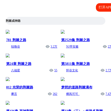
打开AP
荆棘成神路
781 荆棘之路
第2529集 荆棘之路
咕噜谷
3.2万
NJ早安酱
2
第24章 荆棘之路
第5811集 荆棘之路
八福星
55
怀谷文化
2.7
012 光荣的荆棘路
梦想的道路荆棘满布
攀言
262
椰风可可_
7.4