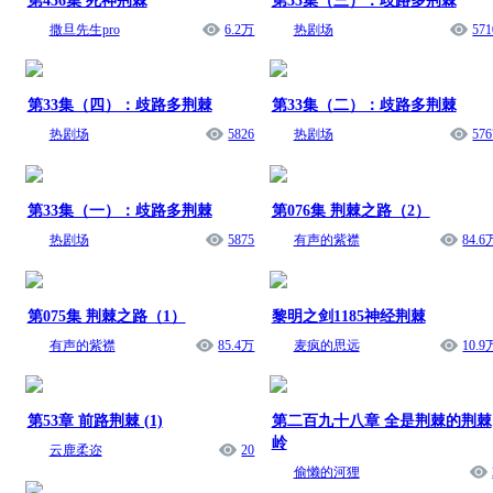
第436集 死神荆棘
第33集（三）：歧路多荆棘
撒旦先生pro
6.2万
热剧场
571
第33集（四）：歧路多荆棘
第33集（二）：歧路多荆棘
热剧场
5826
热剧场
576
第33集（一）：歧路多荆棘
第076集 荆棘之路（2）
热剧场
5875
有声的紫襟
84.6
第075集 荆棘之路（1）
黎明之剑1185神经荆棘
有声的紫襟
85.4万
麦疯的思远
10.9
第53章 前路荆棘 (1)
第二百九十八章 全是荆棘的荆棘
岭
云鹿柔迩
20
偷懒的河狸