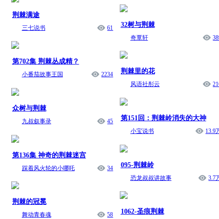
荆棘满途
32树与荆棘
三七说书
61
奇覃轩
38
第702集 荆棘丛成精？
荆棘里的花
小番茄故事王国
2234
风语社彤云
21
众树与荆棘
第151回：荆棘岭消失的大神
九叔叙事录
45
小宝说书
13.9
第136集 神奇的荆棘迷宫
095-荆棘岭
踩着风火轮的小哪吒
34
恐龙叔叔讲故事
3.7
荆棘的冠冕
1062-圣痕荆棘
舞动青春魂
58