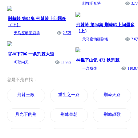
剧舞吧瓦塔
3.7
荆棘岭 第04集 荆棘岭上问题多
（下）
荆棘岭 第04集 荆棘岭上问题多
（上）
天马座动画剧场
2.5万
天马座动画剧场
2.6
官神下706 一条荆棘大道
神棍下山记 473 铁荆棘
呵壁问天
11.9万
一念成馍
110.8
您是不是在找：
荆棘王殿
重生之一路荆棘
荆棘天路
月光下的荆棘城
荆棘皇朝
荆棘战歌
荆棘的年华
荆棘之城
黑色荆棘