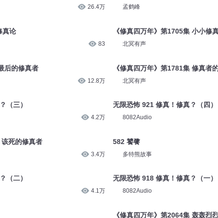
26.4万
孟鹤峰
修真论
《修真四万年》第1705集 小小修
83
北冥有声
 最后的修真者
《修真四万年》第1781集 修真者
12.8万
北冥有声
真？（三）
无限恐怖 921 修真！修真？（四）
4.2万
8082Audio
集 该死的修真者
582 饕餮
3.4万
多特熊故事
真？（二）
无限恐怖 918 修真！修真？（一）
4.1万
8082Audio
《修真四万年》第2064集 轰轰烈