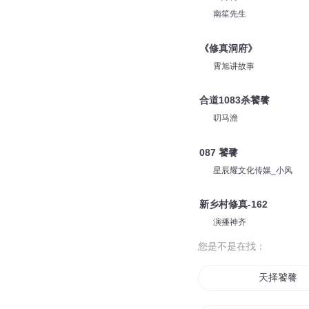
南笙先生
《修真洞府》
霄旭讲故事
合道1083杀饕餮
叨马澹
087 饕餮
星辰耀文化传媒_小风
新乡村修真-162
演播神齐
您是不是在找：
天择饕餮