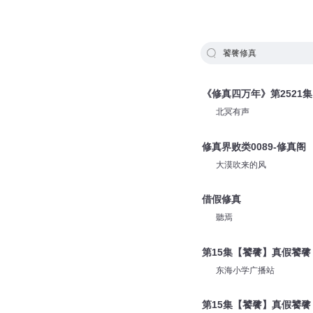
饕餮修真
《修真四万年》第2521集
北冥有声
修真界败类0089-修真阁
大漠吹来的风
借假修真
聽焉
第15集【饕餮】真假饕餮
东海小学广播站
第15集【饕餮】真假饕餮