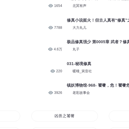
1654
北冥有声
修真小说挺火！但古人真有“修真”
7788
大力丸儿
极品修真强少 第0005章 武者？修
4.6万
丸子
031-秘境修真
220
暖曈_寅音社
镇妖博物馆-968- 饕餮，危！饕餮
3926
老彩故事会
凶兽之饕餮重生