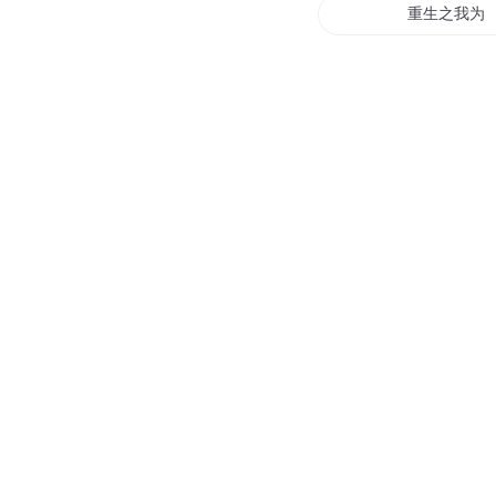
重生之我为
饕餮异界游
异世之饕餮
饕餮食神
饕餮横行
饕餮太子妃