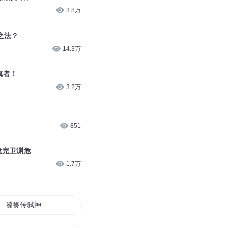
3.8万
之法？
14.3万
真者！
3.2万
851
危完卫渊危
1.7万
饕餮传弑神之神