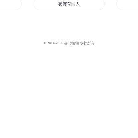
饕餮
饕餮有情人无情
饕餮噬天传
大荒饕餮传
© 2014-
2026
喜马拉雅 版权所有
魔化饕餮系统
重生修仙之饕餮赘婿