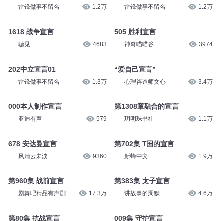
雷锋做事不留名
1.2万
雷锋做事不留名
1.2万
1618 战争宣言
505 胜利宣言
聴见
4683
神奇喵喵谷
3974
202中立宣言01
“爱自己宣言”
雷锋做事不留名
1.3万
心理咨询师文心
3.4万
000本人制作宣言
第1308章融合的宣言
亚迪有声
579
玥明珠书社
1.1万
678 安达曼宣言
第702集 T国的宣言
风清云未淡
9360
新蜂中文
1.9万
第960集 战前宣言
第383集 太子宣言
剧舞吧精品有声剧
17.3万
讲故事的周默
4.6万
第80集 抗战宣言
009集 守护宣言