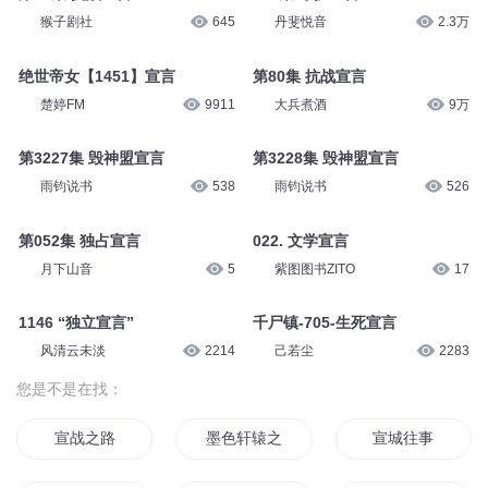
猴子剧社
645
丹斐悦音
2.3万
绝世帝女【1451】宣言
第80集 抗战宣言
楚婷FM
9911
大兵煮酒
9万
第3227集 毁神盟宣言
第3228集 毁神盟宣言
雨钧说书
538
雨钧说书
526
第052集 独占宣言
022. 文学宣言
月下山音
5
紫图图书ZITO
17
1146 “独立宣言”
千尸镇-705-生死宣言
风清云未淡
2214
己若尘
2283
您是不是在找：
宣战之路
墨色轩辕之宣言
宣城往事