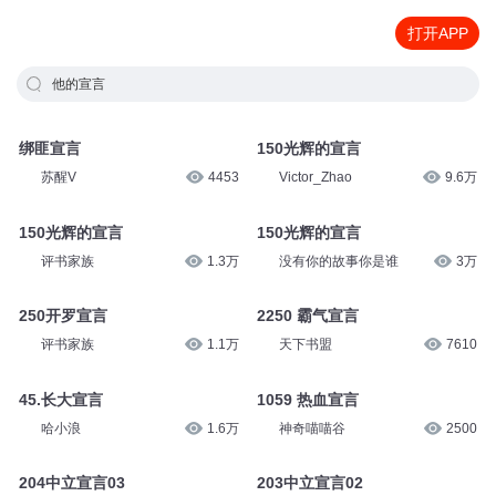
打开APP
他的宣言
绑匪宣言
150光辉的宣言
苏醒V
4453
Victor_Zhao
9.6万
150光辉的宣言
150光辉的宣言
评书家族
1.3万
没有你的故事你是谁
3万
250开罗宣言
2250 霸气宣言
评书家族
1.1万
天下书盟
7610
45.长大宣言
1059 热血宣言
哈小浪
1.6万
神奇喵喵谷
2500
204中立宣言03
203中立宣言02