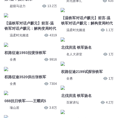
【温铁军对话卢麒元】前言-温
铁军对话卢麒元：解构变局时代
温柔时光频道
1.1万
【温铁军对话卢麒元】前言-温
铁军对话卢麒元：解构变局时代
北伐洪流 铁军扬名
温柔时光频道
4319
名人大讲堂
1万
权路征途1993拉拢张铁军
权路征途2199试探张铁军
全勇
9916
全勇
1万
权路征途3520供出张铁军
北伐洪流 铁军扬名
全勇
7304
百家讲坛
4.2万
088抗日铁军——王耀武5
073集 激浊扬清铸铁军
瑧山居
3.8万
军心策
147
权路征途3527调查张铁军
温铁军谈中国的全球化1
全勇
9409
晚安姐姐FM
4.5万