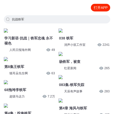
打开APP
抗战铁军
038 铁军
学习新语·抗战｜铁军忠魂 永不
润声小筑工作室
2241
褪色
人民日报海外网
49
杨铁军，被查
红星新闻
265
第8集王铁军
083集-铁军失踪
猫耳朵先生啊
63
天辰有声故事
283
68拖垮李铁军
第4章 海风与铁军
超级马达力
7.2万
郑元故事汇
435
第4集：投奔铁军
超级马达力
13.2万