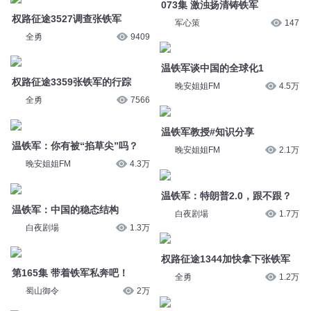
权路征途3359张铁军的行踪
温铁军教授#知识分享
全勇
7566
晚安姐姐FM
2.1万
温铁军：你有被“掐草尖”吗？
晚安姐姐FM
4.3万
温铁军：特朗普2.0，跟不跟？
白夜剧場
1.7万
温铁军：中国的稳态结构
权路征途1344加快拿下张铁军
白夜剧場
1.3万
全勇
1.2万
第165集 带着铁军私奔吧！
第2480章 黑铁军刺再现
蜀山御令
2万
老唐讲故事_优一剧社
7842
温铁军：何谓新兴国家
浩气英风篇 第276集 狼铁军
白夜剧場
1.4万
奇喵君故事
5082
玉观音 079 铁军后事
拂石文化
4381