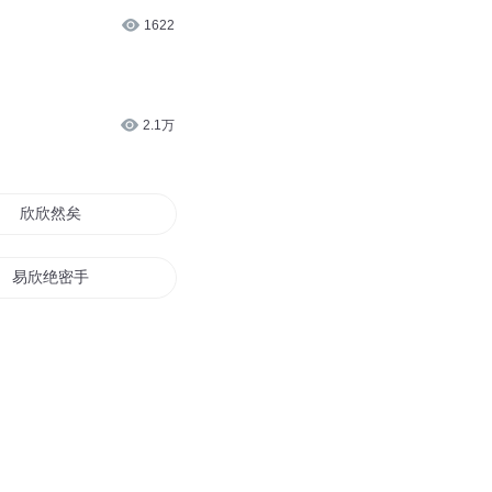
1622
2.1万
欣欣然矣
易欣绝密手记
欣飞逸雪
欣之所向意之所往
有女田欣