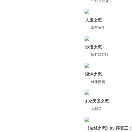
一只百变鹿
人鬼之恋
淘气蜗牛
沙漠之恋
陈吓啦吓啦
深渊之恋
维华演播
132天国之恋
大叔笙
《名城之恋》03 序言三