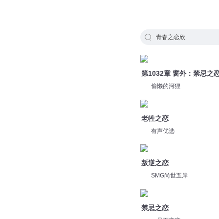
青春之恋欣
第1032章 窗外：禁忌之
偷懒的河狸
老牲之恋
有声优选
叛逆之恋
SMG尚世五岸
禁忌之恋