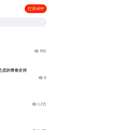
打开APP
552
忌之恋的青春史诗
0
1.2万