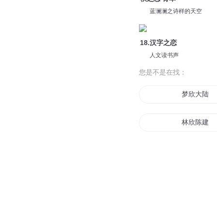
蓝澜澜之诗样的天空
18.汉字之恋
人文读书声
您是不是在找：
梦欣大陆
林欣陈建
木欣欣以向
风浩宛欣
欣然而至