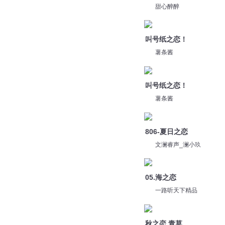
甜心醉醉
叫号纸之恋！
薯条酱
叫号纸之恋！
薯条酱
806-夏日之恋
文澜睿声_澜小玖
05.海之恋
一路听天下精品
秋之恋 青草