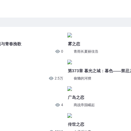
恋与青春挽歌
雾之恋
0
青雨长夏丽佳浩
第373章 暮光之城：暮色——禁
2.5万
偷懒的河狸
广岛之恋
4
商战帝国崛起
传世之恋