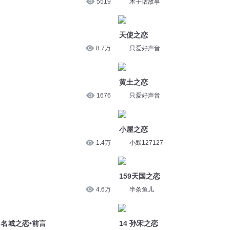
5519
木子话故事
天使之恋
8.7万
只爱好声音
黄土之恋
1676
只爱好声音
小屋之恋
1.4万
小默127127
159天国之恋
4.6万
半条鱼儿
：名城之恋•前言
14 孙宋之恋