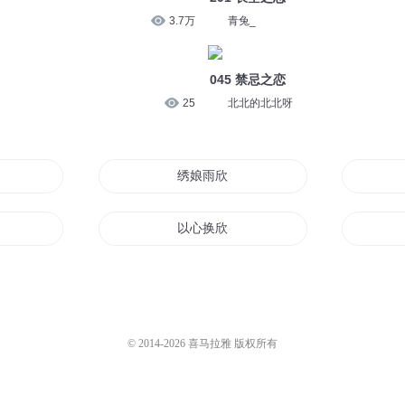
3.7万
青兔_
045 禁忌之恋
25
北北的北北呀
绣娘雨欣
以心换欣
荣
枕上欣之妃卿不可
木子欣然
© 2014-
2026
喜马拉雅 版权所有
欣然执道