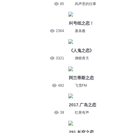
85
风声里的往事
叫号纸之恋！
2364
薯条酱
《人鬼之恋》
3321
拂晓青天
阿兰蒂斯之恋
492
飞雪FM
2017.广岛之恋
39
红果有声
291 长空之恋