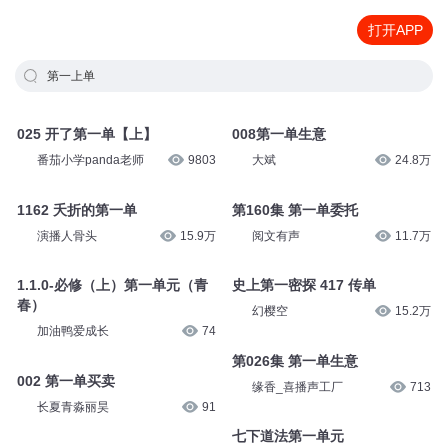
打开APP
第一上单
025 开了第一单【上】
008第一单生意
番茄小学panda老师
9803
大斌
24.8万
1162 夭折的第一单
第160集 第一单委托
演播人骨头
15.9万
阅文有声
11.7万
1.1.0-必修（上）第一单元（青
史上第一密探 417 传单
春）
幻樱空
15.2万
加油鸭爱成长
74
第026集 第一单生意
002 第一单买卖
缘香_喜播声工厂
713
长夏青淼丽昊
91
七下道法第一单元