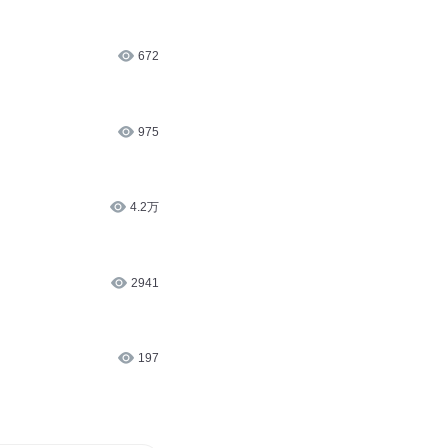
5297
资产的？#商业#金融#资
6727
672
975
4.2万