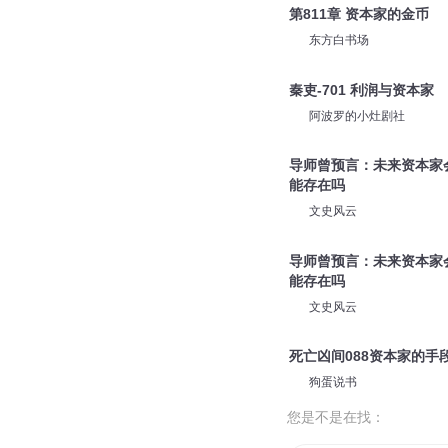
吗？
明镜台_ag
0978 老资本家了（一）
灼灼有声
第811章 资本家的金币
东方白书场
秦吏-701 利润与资本家
阿波罗的小灶剧社
导师曾预言：未来资本家
能存在吗
文史风云