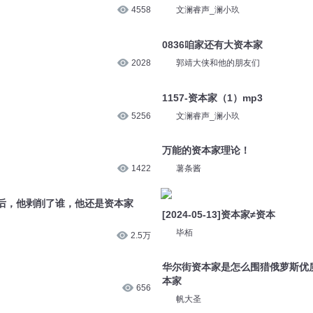
1.1万
猫不理故事
-第052集 黑五类，资本家
1158-资本家（2）mp3
4558
文澜睿声_澜小玖
0836咱家还有大资本家
2028
郭靖大侠和他的朋友们
1157-资本家（1）mp3
5256
文澜睿声_澜小玖
万能的资本家理论！
1422
薯条酱
后，他剥削了谁，他还是资本家
[2024-05-13]资本家≠资本