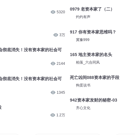
毕栢
2.5万
华尔街资本家是怎么围猎俄萝斯优质
本家
656
帆大圣
0979 老资本家了（二）
5320
灼灼有声
917 你有资本家思维吗？
3万
冀豫999
会彻底消失！没有资本家的社会可
165 地主资本家的名头
柏落_六合同风
2144