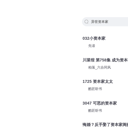
异世资本家
032小资本家
先读
川菜馆 第758集 成为资
柏落_六合同风
1725 资本家太太
酷匠听书
3047 可恶的资本家