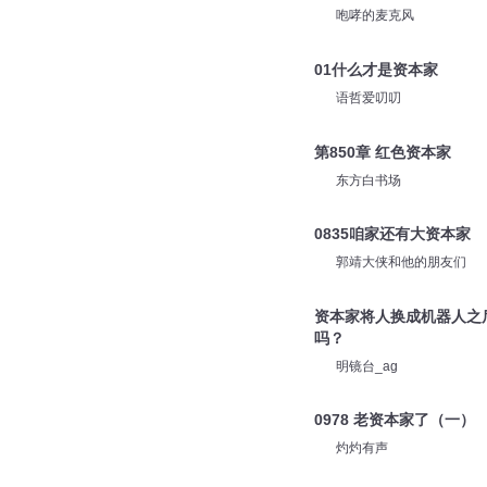
酷匠听书
悔婚？反手娶了资本家闺蜜
咆哮的麦克风
01什么才是资本家
语哲爱叨叨
第850章 红色资本家
东方白书场
0835咱家还有大资本家
郭靖大侠和他的朋友们
资本家将人换成机器人之