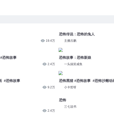
恐怖传说：恐怖的兔人
19.4万
主播吕鹏
 #恐怖故事
恐怖故事：恐怖新娘
2.4万
一头搞笑咸鱼
画 #恐怖故事
恐怖黑猪 #恐怖故事 #恐怖沙雕动
9.2万
小卡哲呀
恐怖
三七说书
2.4万