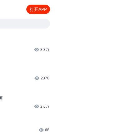
打开APP
8.3万
2370
画
2.6万
68