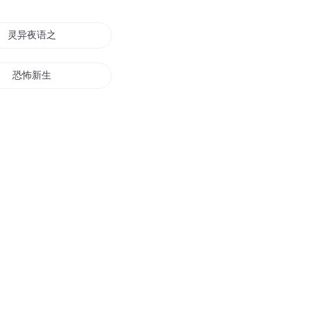
灵异夜语之恐怖歌声
恐怖新生
恐怖的异界
恐怖夜语
恐怖夜校
恐怖末世之文明
恐怖新世界