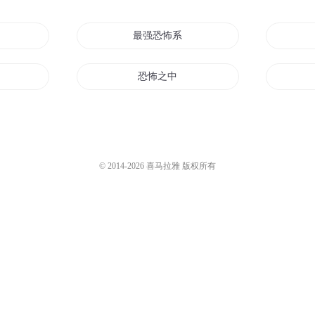
最强恐怖系统
恐怖之中
我从恐怖世界来
恐怖之主
© 2014-
2026
喜马拉雅 版权所有
大恐怖空间
界
哦这恐怖的世界