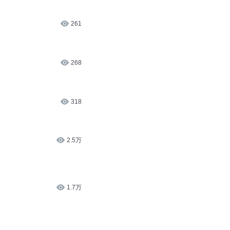
261
268
318
2.5万
1.7万