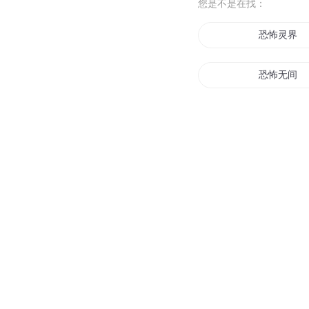
您是不是在找：
恐怖灵界
恐怖无间
恐怖大世界
恐怖之夜
恐怖妖魔
我的恐怖世
恐怖之城