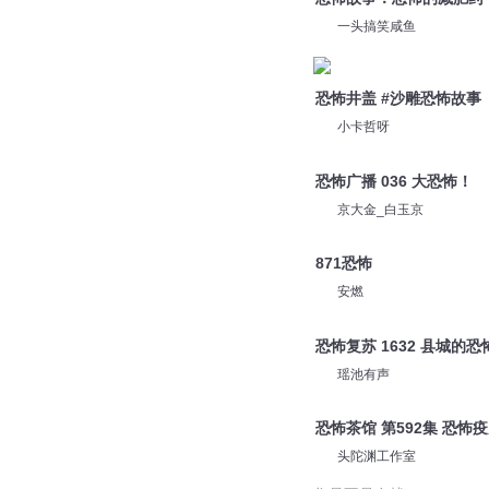
一头搞笑咸鱼
恐怖井盖 #沙雕恐怖故事
小卡哲呀
恐怖广播 036 大恐怖！
京大金_白玉京
871恐怖
安燃
恐怖复苏 1632 县城的恐
瑶池有声
恐怖茶馆 第592集 恐怖
头陀渊工作室