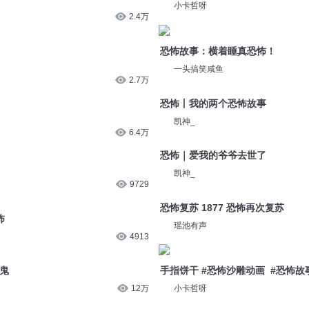
小卡哲呀
2.4万
恐怖故事：横着睡真恐怖！
一头搞笑咸鱼
2.7万
恐怖丨我的两个恐怖故事
凯神_
6.4万
恐怖｜爱我的爷爷去世了
凯神_
9729
恐怖复苏 1877 恐怖再次复苏
怖
瑶池有声
4913
疫鬼
手指饼干 #恐怖沙雕动画 #恐怖故
12万
小卡哲呀